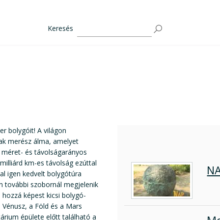
Keresés
r bolygóit! A világon
nak merész álma, amelyet
 méret- és távolságarányos
milliárd km-es távolság ezúttal
N
tal igen kedvelt bolygótúra
n további szobornál megjelenik
 hozzá képest kicsi bolygó-
a Vénusz, a Föld és a Mars
ium épülete előtt található a
Me