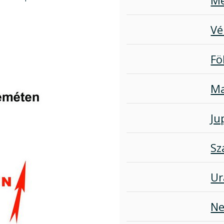
Vé
Fö
Ma
Ju
Sz
Ur
Ne