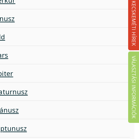
KECSKEMÉTI HÍREK
nusz
ld
rs
VÁLASZTÁSI INFORMÁCIÓK
piter
aturnusz
ánusz
ptunusz