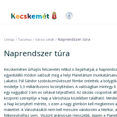
Ugrás
a
tartalomra
Kecskemét Város Honlapja
Naprendszer túra
Címlap
Turizmus
Városi séták
Naprendszer túra
Kecskeméten űrhajós felszerelés nélkül is bejárhatjuk a Naprendsze
egyedülálló módon valósult meg a helyi Planetárium munkatársai
Lakatos Pál Sándor szobrászművésszel fémbe öntettek; a bolygók
modellje 3,3 milliárdszoros kicsinyítésben. A valóságban mintegy 6 
egy nagyjából 3 km-es sétával teljesíthető. Az iskolás csoportok ál
központi szereplője a Nap a Városháza közelében található. Minde
a Nap kicsinyített mérete, s ezen a nagy gömbön kell megkeresni a
makettet. A Városházától nem kell messzire vándorolni a Merkúr, 
felkereséséhez sem. Viszont arányosan messzebb, éppen a Planetár