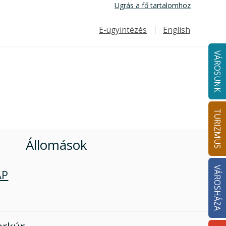
Ugrás a fő tartalomhoz
E-ügyintézés
English
Felső navigáció
VÁROSUNK
TURIZMUS
Állomások
VÁROSHÁZA
AP
rkúr