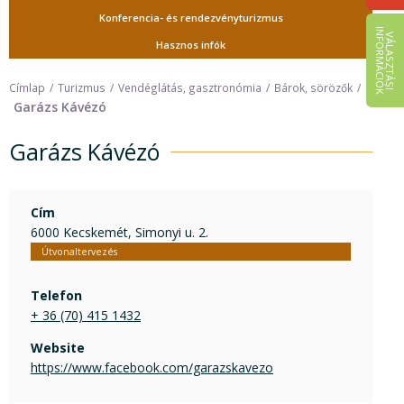
Konferencia- és rendezvényturizmus
I
K
V
Á
L
A
S
Z
T
Á
S
I
N
F
O
R
M
Á
C
I
Ó
Hasznos infók
Címlap
Turizmus
Vendéglátás, gasztronómia
Bárok, sörözők
Garázs Kávézó
Garázs Kávézó
Cím
6000 Kecskemét, Simonyi u. 2.
Útvonaltervezés
Telefon
+ 36 (70) 415 1432
Website
https://www.facebook.com/garazskavezo