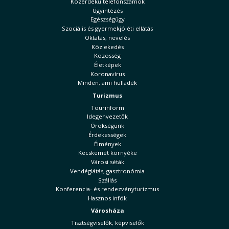
Közérdekű telefonszámok
Ügyintézés
Egészségügy
Szociális és gyermekjóléti ellátás
Oktatás, nevelés
Közlekedés
Közösség
Életképek
Koronavírus
Minden, ami hulladék
Turizmus
Tourinform
Idegenvezetők
Örökségünk
Érdekességek
Élmények
Kecskemét környéke
Városi séták
Vendéglátás, gasztronómia
Szállás
Konferencia- és rendezvényturizmus
Hasznos infók
Városháza
Tisztségviselők, képviselők