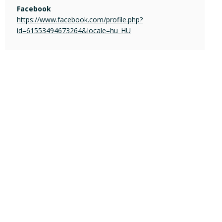
Facebook
https://www.facebook.com/profile.php?
id=61553494673264&locale=hu_HU