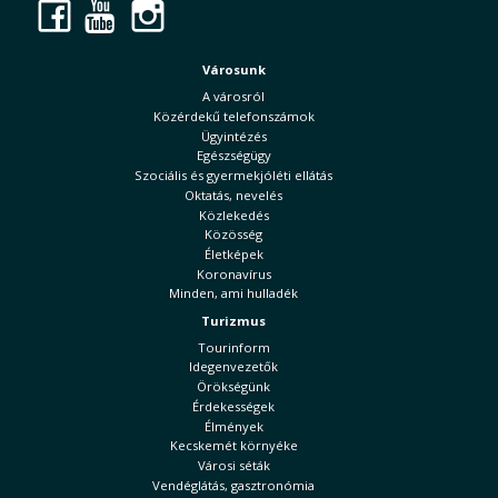
Facebook
YouTube
Instagram
Városunk
A városról
Közérdekű telefonszámok
Ügyintézés
Egészségügy
Szociális és gyermekjóléti ellátás
Oktatás, nevelés
Közlekedés
Közösség
Életképek
Koronavírus
Minden, ami hulladék
Turizmus
Tourinform
Idegenvezetők
Örökségünk
Érdekességek
Élmények
Kecskemét környéke
Városi séták
Vendéglátás, gasztronómia