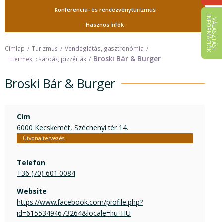
Konferencia- és rendezvényturizmus
I
K
V
Á
L
A
S
Z
T
Á
S
I
N
F
O
R
M
Á
C
I
Ó
Hasznos infók
Címlap
Turizmus
Vendéglátás, gasztronómia
Broski Bár & Burger
Éttermek, csárdák, pizzériák
Broski Bár & Burger
Cím
6000 Kecskemét, Széchenyi tér 14.
Útvonaltervezés
Telefon
+36 (70) 601 0084
Website
https://www.facebook.com/profile.php?
id=61553494673264&locale=hu_HU