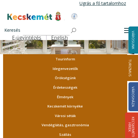
Ugrás
Ugrás a fő tartalomhoz
a
tartalomra
Kecskemét Város Honlapja
Keresés
Men
VÁROSUNK
E-ügyintézés
English
Felső navigáció
Tourinform
TURIZMUS
Idegenvezetők
Örökségünk
Érdekességek
VÁROSHÁZA
Élmények
Kecskemét környéke
Városi séták
K
E
C
S
K
E
M
É
T
I
Í
R
E
H
K
Vendéglátás, gasztronómia
Szállás