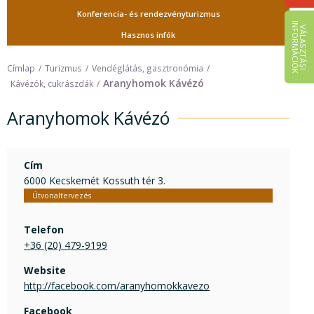
Konferencia- és rendezvényturizmus
I
K
V
Á
L
A
S
Z
T
Á
S
I
N
F
O
R
M
Á
C
I
Ó
Hasznos infók
Címlap
Turizmus
Vendéglátás, gasztronómia
Aranyhomok Kávézó
Kávézók, cukrászdák
Aranyhomok Kávézó
Cím
6000 Kecskemét Kossuth tér 3.
Útvonaltervezés
Telefon
+36 (20) 479-9199
Website
http://facebook.com/aranyhomokkavezo
Facebook