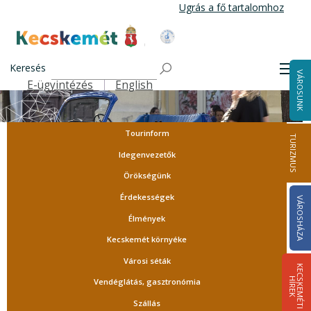
Ugrás
Ugrás a fő tartalomhoz
a
tartalomra
Kecskemét Város Honlapja
Keresés
Men
VÁROSUNK
E-ügyintézés
English
Felső navigáció
Tourinform
TURIZMUS
Idegenvezetők
Örökségünk
Érdekességek
VÁROSHÁZA
Élmények
Kecskemét környéke
Városi séták
K
E
C
S
K
E
M
É
T
I
Í
R
E
H
K
Vendéglátás, gasztronómia
Szállás