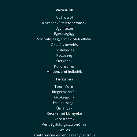
Városunk
A városról
Közérdekű telefonszámok
Ügyintézés
Egészségügy
Szociális és gyermekjóléti ellátás
Oktatás, nevelés
Közlekedés
Közösség
Életképek
Koronavírus
Minden, ami hulladék
Turizmus
Tourinform
Idegenvezetők
Örökségünk
Érdekességek
Élmények
Kecskemét környéke
Városi séták
Vendéglátás, gasztronómia
Szállás
Konferencia- és rendezvényturizmus