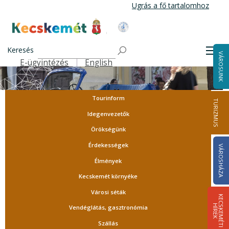
Ugrás
Ugrás a fő tartalomhoz
a
tartalomra
Kecskemét Város Honlapja
Keresés
Men
VÁROSUNK
E-ügyintézés
English
Felső navigáció
Tourinform
TURIZMUS
Idegenvezetők
Örökségünk
Érdekességek
VÁROSHÁZA
Élmények
Kecskemét környéke
Városi séták
K
E
C
S
K
E
M
É
T
I
Í
R
E
H
K
Vendéglátás, gasztronómia
Szállás