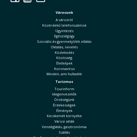
Városunk
A városról
Közérdekű telefonszámok
Ügyintézés
Egészségügy
Szociális és gyermekjóléti ellátás
Oktatás, nevelés
Közlekedés
Közösség
Életképek
Koronavírus
Minden, ami hulladék
Turizmus
Tourinform
Idegenvezetők
Örökségünk
Érdekességek
Élmények
Kecskemét környéke
Városi séták
Vendéglátás, gasztronómia
Szállás