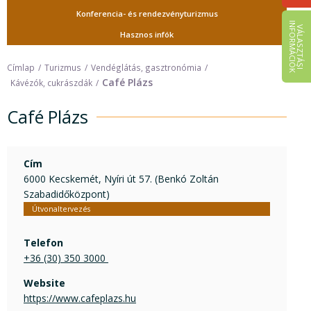
Konferencia- és rendezvényturizmus
I
K
V
Á
L
A
S
Z
T
Á
S
I
N
F
O
R
M
Á
C
I
Ó
Hasznos infók
Címlap
Turizmus
Vendéglátás, gasztronómia
Café Plázs
Kávézók, cukrászdák
Café Plázs
Cím
6000 Kecskemét, Nyíri út 57. (Benkó Zoltán
Szabadidőközpont)
Útvonaltervezés
Telefon
+36 (30) 350 3000 
Website
https://www.cafeplazs.hu