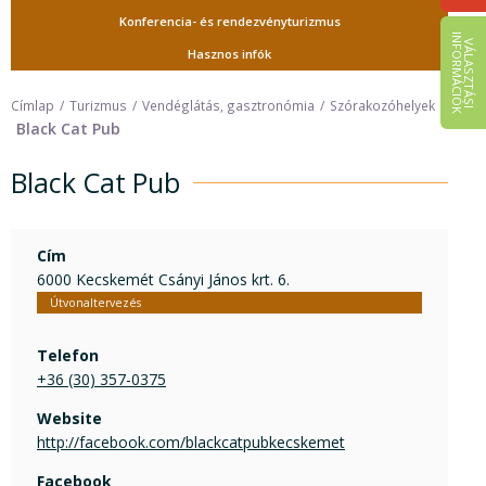
Konferencia- és rendezvényturizmus
I
K
V
Á
L
A
S
Z
T
Á
S
I
N
F
O
R
M
Á
C
I
Ó
Hasznos infók
Címlap
Turizmus
Vendéglátás, gasztronómia
Szórakozóhelyek
Black Cat Pub
Black Cat Pub
Cím
6000 Kecskemét Csányi János krt. 6.
Útvonaltervezés
Telefon
+36 (30) 357-0375
Website
http://facebook.com/blackcatpubkecskemet
Facebook