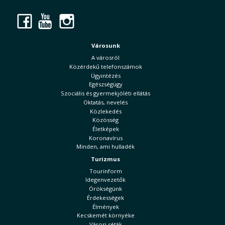
Facebook
YouTube
Instagram
Városunk
A városról
Közérdekű telefonszámok
Ügyintézés
Egészségügy
Szociális és gyermekjóléti ellátás
Oktatás, nevelés
Közlekedés
Közösség
Életképek
Koronavírus
Minden, ami hulladék
Turizmus
Tourinform
Idegenvezetők
Örökségünk
Érdekességek
Élmények
Kecskemét környéke
Városi séták