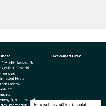
osháza
Kecskeméti Hírek
ségviselők, képviselők
ággyűlési képviselők
rmányzat
ármesteri Hivatal
rdekű adatok
védelem
navírus
emények, hirdetmények
Ez a webhely sütiket (angolul
sztási információk