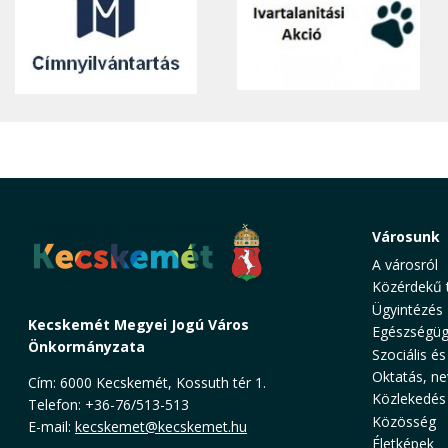
Városunk
A városról
Közérdekű 
Ügyintézés
Kecskemét Megyei Jogú Város
Egészségüg
Önkormányzata
Szociális és
Oktatás, ne
Cím: 6000 Kecskemét, Kossuth tér 1.
Közlekedés
Telefon: +36-76/513-513
Közösség
E-mail:
kecskemet@kecskemet.hu
Életképek