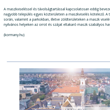
A maszkviseléssel és távolságtartással kapcsolatosan eddig beveze
nagyobb település egyes közterületein a maszkviselés kötelező. A t
során, valamint a parkokban, illetve zöldterületeken a maszk vise
nyilvános helyeken az orrot és szájat eltakaró maszk szabályos has
(kormany.hu)