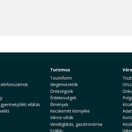
Turizmus
Vár
Tourinform
Tiszt
telefonszámok
Idegenvezetők
Orsz
Örökségünk
Önko
y
Érdekességek
Polg
 gyermekjóléti ellátás
Élmények
Közé
velés
Kecskemét környéke
Adat
Városi séták
Koro
Vendéglátás, gasztronómia
Közl
Szállás
Vála