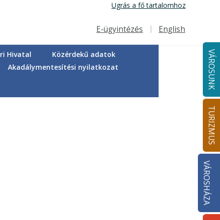
Ugrás a fő tartalomhoz
E-ügyintézés
English
Felső navigáció
VÁROSUNK
i Hivatal
Közérdekű adatok
Akadálymentesítési nyilatkozat
TURIZMUS
VÁROSHÁZA