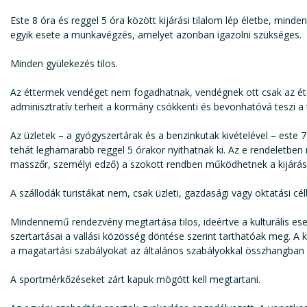
Este 8 óra és reggel 5 óra között kijárási tilalom lép életbe, mindenk
egyik esete a munkavégzés, amelyet azonban igazolni szükséges.
Minden gyülekezés tilos.
Az éttermek vendéget nem fogadhatnak, vendégnek ott csak az étel e
adminisztratív terheit a kormány csökkenti és bevonhatóvá teszi a t
Az üzletek – a gyógyszertárak és a benzinkutak kivételével – este 7 
tehát leghamarabb reggel 5 órakor nyithatnak ki. Az e rendeletben 
masszőr, személyi edző) a szokott rendben működhetnek a kijárási 
A szállodák turistákat nem, csak üzleti, gazdasági vagy oktatási c
Mindennemű rendezvény megtartása tilos, ideértve a kulturális es
szertartásai a vallási közösség döntése szerint tarthatóak meg. A 
a magatartási szabályokat az általános szabályokkal összhangban
A sportmérkőzéseket zárt kapuk mögött kell megtartani.