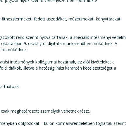
zó jogszabályok szerint versenyszerűen sportolók e
 a fitnesztermeket, fedett uszodákat, múzeumokat, könyvtárakat,
szokott rend szerint nyitva tartanak, a speciális intézményi védelmi
 oktatásban 9. osztálytól digitális munkarendben működnek. A
rint működnek.
atási intézmények kollégiumai bezárnak, ez alól kivételeket a
öldi diákok, illetve a hatósági házi karantén kötelezettséget a
tarthatóak.
 csak meghatározott személyek vehetnek részt.
ézményben dolgozókat – külön kormányrendeletben foglaltak szerint