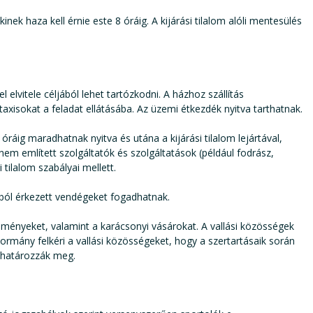
inek haza kell érnie este 8 óráig. A kijárási tilalom alóli mentesülés
lvitele céljából lehet tartózkodni. A házhoz szállítás
axisokat a feladat ellátásába. Az üzemi étkezdék nyitva tarthatnak.
óráig maradhatnak nyitva és utána a kijárási tilalom lejártával,
nem említett szolgáltatók és szolgáltatások (például fodrász,
tilalom szabályai mellett.
élból érkezett vendégeket fogadhatnak.
eményeket, valamint a karácsonyi vásárokat. A vallási közösségek
kormány felkéri a vallási közösségeket, hogy a szertartásaik során
 határozzák meg.