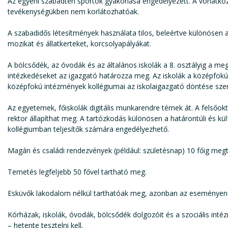
Az egyéni szabadtéri sportok gyakorlása engedélyezett. A vonatko
tevékenységükben nem korlátozhatóak.
A szabadidős létesítmények használata tilos, beleértve különösen
mozikat és állatkerteket, korcsolyapályákat.
A bölcsődék, az óvodák és az általános iskolák a 8. osztályig a meg
intézkedéseket az igazgató határozza meg. Az iskolák a középfokú
középfokú intézmények kollégiumai az iskolaigazgató döntése sze
Az egyetemek, főiskolák digitális munkarendre térnek át. A felsőokt
rektor állapíthat meg. A tartózkodás különösen a határontúli és külf
kollégiumban teljesítők számára engedélyezhető.
Magán és családi rendezvények (például: születésnap) 10 főig meg
Temetés legfeljebb 50 fővel tartható meg.
Esküvők lakodalom nélkül tarthatóak meg, azonban az eseményen
Kórházak, iskolák, óvodák, bölcsődék dolgozóit és a szociális int
– hetente tesztelni kell.