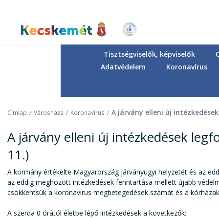
Ugrás
a
tartalomra
Kecskemét Város Honlapja
Tisztségviselők, képviselők
Adatvédelem
Koronavírus
A járvány elleni új intézkedése
Címlap
Városháza
Koronavírus
A járvány elleni új intézkedések leg
11.)
A kormány értékelte Magyarország járványügyi helyzetét és az edd
az eddig meghozott intézkedések fenntartása mellett újabb védelm
csökkentsük a koronavírus megbetegedések számát és a kórházak
A szerda 0 órától életbe lépő intézkedések a következők: