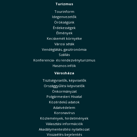
Turizmus
Tourinform
Idegenvezetők
Örökségünk
Érdekességek
Élmények
Kecskemét környéke
Városi séták
Vendéglátás, gasztronómia
Szállás
Konferencia- és rendezvényturizmus
Hasznos infók
Városháza
Tisztségviselők, képviselők
Országgyűlési képviselők
Önkormányzat
Polgármesteri Hivatal
Közérdekű adatok
Adatvédelem
Koronavírus
Közlemények, hirdetmények
Választási információk
Akadálymentesítési nyilatkozat
Visszaélés-bejelentés