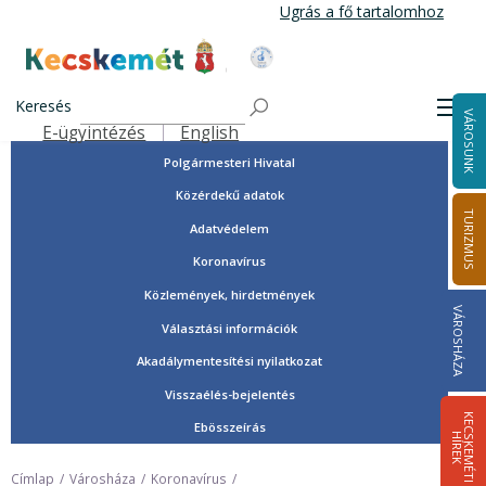
Ugrás
Ugrás a fő tartalomhoz
a
tartalomra
Tisztségviselők, képviselők
Kecskemét Város Honlapja
Országgyűlési képviselők
Keresés
Men
VÁROSUNK
Önkormányzat
E-ügyintézés
English
Felső navigáció
Polgármesteri Hivatal
Közérdekű adatok
TURIZMUS
Adatvédelem
Koronavírus
Közlemények, hirdetmények
VÁROSHÁZA
Választási információk
Akadálymentesítési nyilatkozat
Visszaélés-bejelentés
K
E
C
S
K
E
M
É
T
I
Í
R
E
Ebösszeírás
H
K
Címlap
Városháza
Koronavírus