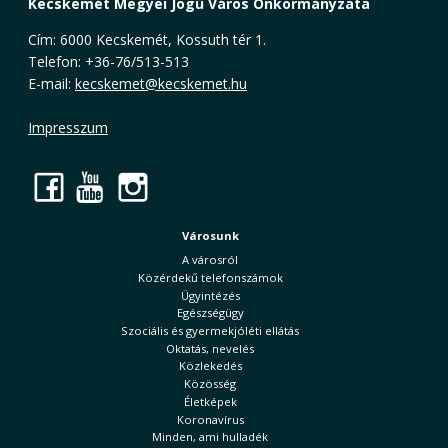
Kecskemét Megyei Jogú Város Önkormányzata
Cím: 6000 Kecskemét, Kossuth tér 1.
Telefon: +36-76/513-513
E-mail:
kecskemet@kecskemet.hu
Impresszum
Facebook
YouTube
Instagram
Városunk
A városról
Közérdekű telefonszámok
Ügyintézés
Egészségügy
Szociális és gyermekjóléti ellátás
Oktatás, nevelés
Közlekedés
Közösség
Életképek
Koronavírus
Minden, ami hulladék