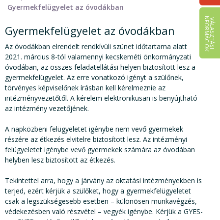
Gyermekfelügyelet az óvodákban
I
K
V
Á
L
A
S
Z
T
Á
S
I
N
F
O
R
M
Á
C
I
Ó
Gyermekfelügyelet az óvodákban
Az óvodákban elrendelt rendkívüli szünet időtartama alatt
2021. március 8-tól valamennyi kecskeméti önkormányzati
óvodában, az összes feladatellátási helyen biztosított lesz a
gyermekfelügyelet. Az erre vonatkozó igényt a szülőnek,
törvényes képviselőnek írásban kell kérelmeznie az
intézményvezetőtől. A kérelem elektronikusan is benyújtható
az intézmény vezetőjének.
A napközbeni felügyeletet igénybe nem vevő gyermekek
részére az étkezés elvitelre biztosított lesz. Az intézményi
felügyeletet igénybe vevő gyermekek számára az óvodában
helyben lesz biztosított az étkezés.
Tekintettel arra, hogy a járvány az oktatási intézményekben is
terjed, ezért kérjük a szülőket, hogy a gyermekfelügyeletet
csak a legszükségesebb esetben – különösen munkavégzés,
védekezésben való részvétel – vegyék igénybe. Kérjük a GYES-