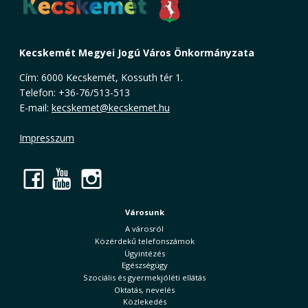
Kecskemét Megyei Jogú Város Önkormányzata
Cím: 6000 Kecskemét, Kossuth tér 1.
Telefon: +36-76/513-513
E-mail:
kecskemet@kecskemet.hu
Impresszum
Facebook
YouTube
Instagram
Városunk
A városról
Közérdekű telefonszámok
Ügyintézés
Egészségügy
Szociális és gyermekjóléti ellátás
Oktatás, nevelés
Közlekedés