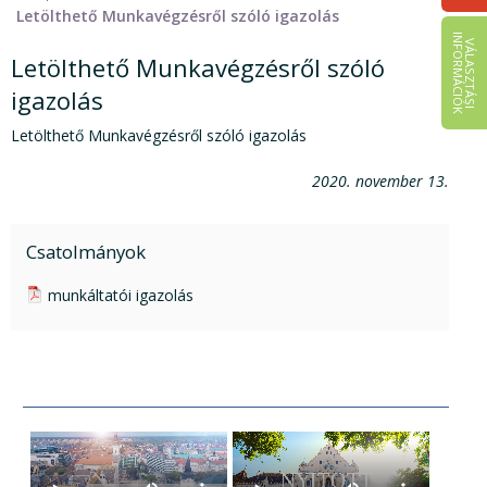
Letölthető Munkavégzésről szóló igazolás
I
K
V
Á
L
A
S
Z
T
Á
S
I
N
F
O
R
M
Á
C
I
Ó
Letölthető Munkavégzésről szóló
igazolás
Letölthető Munkavégzésről szóló igazolás
2020. november 13.
Csatolmányok
pdf csatolmány:
munkáltatói igazolás