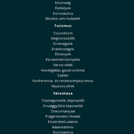
Közösség
Életképek
Koronavírus
Minden, ami hulladék
Turizmus
Tourinform
Idegenvezetők
Örökségünk
Érdekességek
Élmények
Kecskemét környéke
Városi séták
Vendéglátás, gasztronómia
Szállás
Konferencia- és rendezvényturizmus
Hasznos infók
Városháza
Tisztségviselők, képviselők
Országgyűlési képviselők
Önkormányzat
Polgármesteri Hivatal
Közérdekű adatok
Adatvédelem
Koronavírus