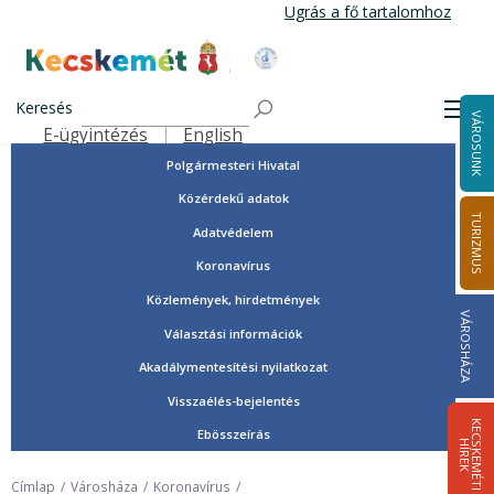
Ugrás
Ugrás a fő tartalomhoz
a
tartalomra
Tisztségviselők, képviselők
Kecskemét Város Honlapja
Országgyűlési képviselők
Keresés
Men
VÁROSUNK
Önkormányzat
E-ügyintézés
English
Felső navigáció
Polgármesteri Hivatal
Közérdekű adatok
TURIZMUS
Adatvédelem
Koronavírus
Közlemények, hirdetmények
VÁROSHÁZA
Választási információk
Akadálymentesítési nyilatkozat
Visszaélés-bejelentés
K
E
C
S
K
E
M
É
T
I
Í
R
E
Ebösszeírás
H
K
Címlap
Városháza
Koronavírus