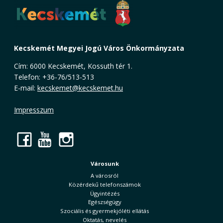
Kecskemét Megyei Jogú Város Önkormányzata
Cím: 6000 Kecskemét, Kossuth tér 1.
Telefon: +36-76/513-513
E-mail:
kecskemet@kecskemet.hu
Impresszum
Facebook
YouTube
Instagram
Városunk
A városról
Közérdekű telefonszámok
Ügyintézés
Egészségügy
Szociális és gyermekjóléti ellátás
Oktatás, nevelés