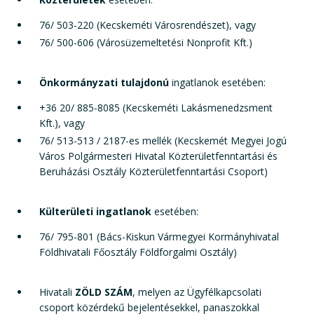
76/ 503-220 (Kecskeméti Városrendészet), vagy
76/ 500-606 (Városüzemeltetési Nonprofit Kft.)
Önkormányzati tulajdonú
ingatlanok esetében:
+36 20/ 885-8085 (Kecskeméti Lakásmenedzsment
Kft.), vagy
76/ 513-513 / 2187-es mellék (Kecskemét Megyei Jogú
Város Polgármesteri Hivatal Közterületfenntartási és
Beruházási Osztály Közterületfenntartási Csoport)
Külterületi ingatlanok
esetében:
76/ 795-801 (Bács-Kiskun Vármegyei Kormányhivatal
Földhivatali Főosztály Földforgalmi Osztály)
Hivatali
ZÖLD SZÁM
, melyen az Ügyfélkapcsolati
csoport közérdekű bejelentésekkel, panaszokkal