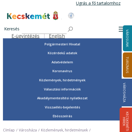
Ugrás
Ugrás a fő tartalomhoz
a
tartalomra
Tisztségviselők, képviselők
Kecskemét Város Honlapja
Országgyűlési képviselők
Keresés
Men
VÁROSUNK
Önkormányzat
E-ügyintézés
English
Felső navigáció
Polgármesteri Hivatal
Közérdekű adatok
TURIZMUS
Adatvédelem
Koronavírus
Közlemények, hirdetmények
VÁROSHÁZA
Választási információk
Akadálymentesítési nyilatkozat
Visszaélés-bejelentés
K
E
C
S
K
E
M
É
T
I
Í
R
E
Ebösszeírás
H
K
Címlap
Városháza
Közlemények, hirdetmények