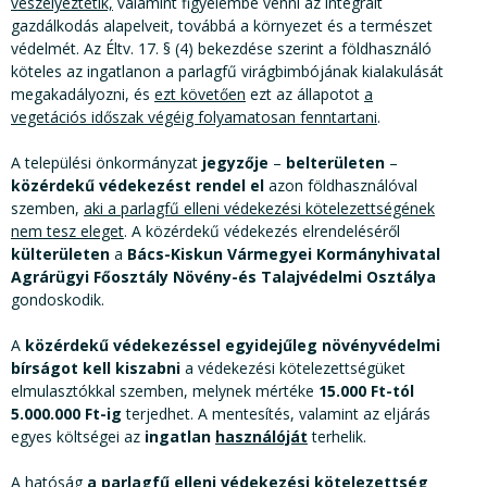
veszélyeztetik,
valamint figyelembe venni az integrált
gazdálkodás alapelveit, továbbá a környezet és a természet
védelmét. Az Éltv. 17. § (4) bekezdése szerint a földhasználó
köteles az ingatlanon a parlagfű virágbimbójának kialakulását
megakadályozni, és
ezt követően
ezt az állapotot
a
vegetációs időszak végéig folyamatosan fenntartani
.
A települési önkormányzat
jegyzője
–
belterületen
–
közérdekű védekezést rendel el
azon földhasználóval
szemben,
aki a parlagfű elleni védekezési kötelezettségének
nem tesz eleget
. A közérdekű védekezés elrendeléséről
külterületen
a
Bács-Kiskun Vármegyei Kormányhivatal
Agrárügyi Főosztály Növény-és Talajvédelmi Osztálya
gondoskodik.
A
közérdekű védekezéssel egyidejűleg növényvédelmi
bírságot kell kiszabni
a védekezési kötelezettségüket
elmulasztókkal szemben, melynek mértéke
15.000 Ft-tól
5.000.000 Ft-ig
terjedhet. A mentesítés, valamint az eljárás
egyes költségei az
ingatlan
használóját
terhelik.
A hatóság
a
parlagfű
elleni védekezési kötelezettség