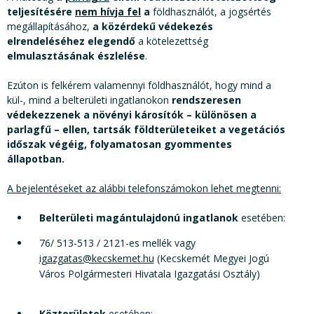
teljesítésére
nem hívja fel
a
földhasználót, a jogsértés
megállapításához,
a közérdekű védekezés
elrendeléséhez elegendő
a kötelezettség
elmulasztásának észlelése
.
Ezúton is felkérem valamennyi földhasználót, hogy mind a
kül-, mind a belterületi ingatlanokon
rendszeresen
védekezzenek
a növényi károsítók – különösen a
parlagfű – ellen, tartsák földterületeiket a vegetációs
időszak végéig, folyamatosan gyommentes
állapotban.
A bejelentéseket az alábbi telefonszámokon lehet megtenni:
Belterületi magántulajdonú ingatlanok
esetében:
76/ 513-513 / 2121-es mellék vagy
igazgatas@kecskemet.hu
(Kecskemét Megyei Jogú
Város Polgármesteri Hivatala Igazgatási Osztály)
Közterületek
esetében: