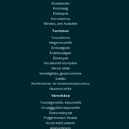
Közlekedés
Közösség
Életképek
Koronavírus
Minden, ami hulladék
Turizmus
Tourinform
Idegenvezetők
Örökségünk
Érdekességek
Élmények
Kecskemét környéke
Városi séták
Vendéglátás, gasztronómia
Szállás
Konferencia- és rendezvényturizmus
Hasznos infók
Városháza
Tisztségviselők, képviselők
Országgyűlési képviselők
Önkormányzat
Polgármesteri Hivatal
Közérdekű adatok
Adatvédelem