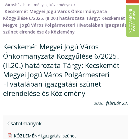
Városházi hirdetmények, közlemények
Kecskemét Megyei Jogú Város Önkormányzata
I
K
V
Á
L
A
S
Z
T
Á
S
I
N
F
O
R
M
Á
C
I
Ó
Közgyűlése 6/2025. (II.20.) határozata Tárgy: Kecskemét
Megyei Jogú Város Polgármesteri Hivatalában igazgatási
szünet elrendelése és Közlemény
Kecskemét Megyei Jogú Város
Önkormányzata Közgyűlése 6/2025.
(II.20.) határozata Tárgy: Kecskemét
Megyei Jogú Város Polgármesteri
Hivatalában igazgatási szünet
elrendelése és Közlemény
2026. február 23.
Csatolmányok
pdf csatolmány:
KÖZLEMÉNY igazgatási szünet