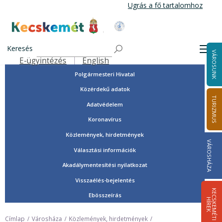
Ugrás
Ugrás a fő tartalomhoz
a
tartalomra
Tisztségviselők, képviselők
Kecskemét Város Honlapja
Országgyűlési képviselők
Keresés
Men
VÁROSUNK
Önkormányzat
E-ügyintézés
English
Felső navigáció
Polgármesteri Hivatal
Közérdekű adatok
TURIZMUS
Adatvédelem
Koronavírus
Közlemények, hirdetmények
VÁROSHÁZA
Választási információk
Akadálymentesítési nyilatkozat
Visszaélés-bejelentés
K
E
C
S
K
E
M
É
T
I
Í
R
E
Ebösszeírás
H
K
Címlap
Városháza
Közlemények, hirdetmények