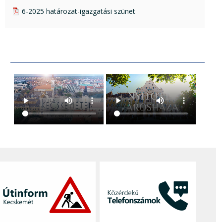
pdf csatolmány:
6-2025 határozat-igazgatási szünet