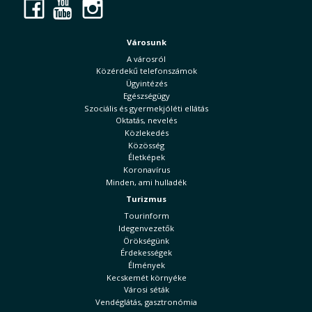
Facebook
YouTube
Instagram
Városunk
A városról
Közérdekű telefonszámok
Ügyintézés
Egészségügy
Szociális és gyermekjóléti ellátás
Oktatás, nevelés
Közlekedés
Közösség
Életképek
Koronavírus
Minden, ami hulladék
Turizmus
Tourinform
Idegenvezetők
Örökségünk
Érdekességek
Élmények
Kecskemét környéke
Városi séták
Vendéglátás, gasztronómia