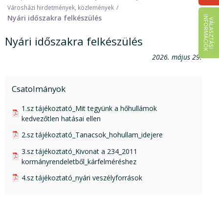
Városházi hirdetmények, közlemények
Nyári időszakra felkészülés
I
K
V
Á
L
A
S
Z
T
Á
S
I
N
F
O
R
M
Á
C
I
Ó
Nyári időszakra felkészülés
2026. május 29.
Csatolmányok
pdf csatolmány:
1.sz tájékoztató_Mit tegyünk a hőhullámok
kedvezőtlen hatásai ellen
pdf csatolmány:
2.sz tájékoztató_Tanacsok_hohullam_idejere
pdf csatolmány:
3.sz tájékoztató_Kivonat a 234_2011
kormányrendeletből_kárfelméréshez
pdf csatolmány:
4.sz tájékoztató_nyári veszélyforrások