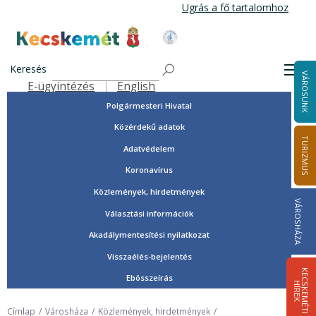
Ugrás
Ugrás a fő tartalomhoz
a
tartalomra
Tisztségviselők, képviselők
Kecskemét Város Honlapja
Országgyűlési képviselők
Keresés
Men
VÁROSUNK
Önkormányzat
E-ügyintézés
English
Felső navigáció
Polgármesteri Hivatal
Közérdekű adatok
TURIZMUS
Adatvédelem
Koronavírus
Közlemények, hirdetmények
VÁROSHÁZA
Választási információk
Akadálymentesítési nyilatkozat
Visszaélés-bejelentés
K
E
C
S
K
E
M
É
T
I
Í
R
E
Ebösszeírás
H
K
Címlap
Városháza
Közlemények, hirdetmények