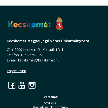
Kecskemét Megyei Jogú Város Önkormányzata
Cím: 6000 Kecskemét, Kossuth tér 1.
Telefon: +36-76/513-513
E-mail:
kecskemet@kecskemet.hu
Impresszum
Facebook
YouTube
Instagram
Városunk
A városról
Közérdekű telefonszámok