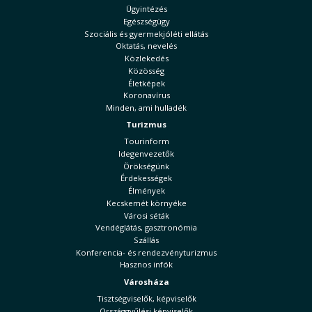
Ügyintézés
Egészségügy
Szociális és gyermekjóléti ellátás
Oktatás, nevelés
Közlekedés
Közösség
Életképek
Koronavírus
Minden, ami hulladék
Turizmus
Tourinform
Idegenvezetők
Örökségünk
Érdekességek
Élmények
Kecskemét környéke
Városi séták
Vendéglátás, gasztronómia
Szállás
Konferencia- és rendezvényturizmus
Hasznos infók
Városháza
Tisztségviselők, képviselők
Országgyűlési képviselők