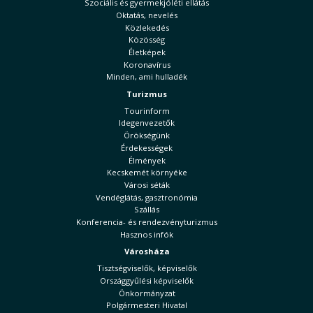
Szociális és gyermekjóléti ellátás
Oktatás, nevelés
Közlekedés
Közösség
Életképek
Koronavírus
Minden, ami hulladék
Turizmus
Tourinform
Idegenvezetők
Örökségünk
Érdekességek
Élmények
Kecskemét környéke
Városi séták
Vendéglátás, gasztronómia
Szállás
Konferencia- és rendezvényturizmus
Hasznos infók
Városháza
Tisztségviselők, képviselők
Országgyűlési képviselők
Önkormányzat
Polgármesteri Hivatal