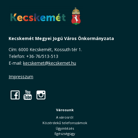
Kecskemét Megyei Jogú Város Önkormányzata
Cím: 6000 Kecskemét, Kossuth tér 1.
Telefon: +36-76/513-513
E-mail:
kecskemet@kecskemet.hu
Impresszum
Facebook
YouTube
Instagram
Városunk
A városról
Közérdekű telefonszámok
Ügyintézés
Egészségügy