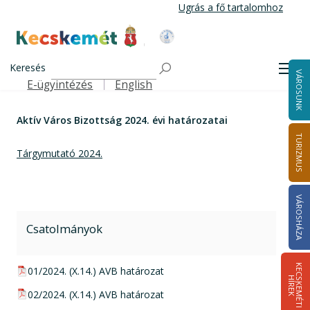
Ugrás
Ugrás a fő tartalomhoz
a
tartalomra
Kecskemét Város Honlapja
Címlap
Városháza
Önkormányzat
Bizottságok
Keresés
Aktív Város Bizottság
Aktív Város Bizottság határozatai
Men
VÁROSUNK
Aktív Város Bizottság 2024. évi határozatai
E-ügyintézés
English
Felső navigáció
Aktív Város Bizottság 2024. évi határozatai
TURIZMUS
Tárgymutató 2024.
VÁROSHÁZA
Csatolmányok
K
E
C
S
K
E
M
É
T
I
Í
R
E
pdf csatolmány:
01/2024. (X.14.) AVB határozat
H
K
pdf csatolmány:
02/2024. (X.14.) AVB határozat