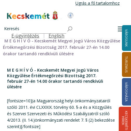
Ugrás
Ugrás a fő tartalomhoz
a
tartalomra
Kecskemét Város Honlapja
Címlap
Városháza
Önkormányzat
Bizottságok
Keresés
Bizottságok 2014-2024
Értékmegőrzési Bizottság 2014-2024
Men
VÁROSUNK
Értékmegőrzési Bizottság meghívói 2014-2019
E-ügyintézés
English
Felső navigáció
M E G H Í V Ó - Kecskemét Megyei Jogú Város Közgyűlése
Értékmegőrzési Bizottság 2017. február 27-én 14.00
órakor tartandó rendkívüli ülésére
TURIZMUS
M E G H Í V Ó - Kecskemét Megyei Jogú Város
Közgyűlése Értékmegőrzési Bizottság 2017.
február 27-én 14.00 órakor tartandó rendkívüli
VÁROSHÁZA
ülésére
[fontsize=10](a Magyarország helyi önkormányzatairól
szóló 2011. évi CLXXXIX. törvény 60. §-a és a Közgyűlés
és Szervei Szervezeti és Működési Szabályzatról szóló
K
E
C
S
K
E
M
É
T
I
Í
R
E
H
K
4/2013. (II. 14.)önkormányzati rendelet 7. § (2) bekezdése
szerint)[/fontsize]