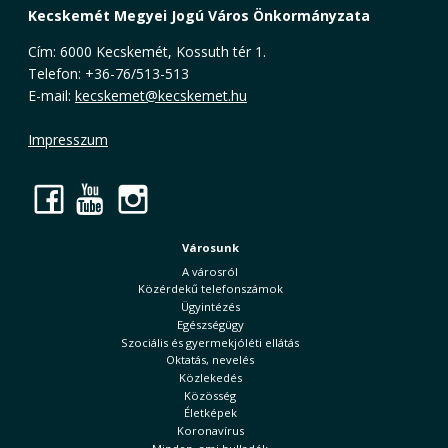
Kecskemét Megyei Jogú Város Önkormányzata
Cím: 6000 Kecskemét, Kossuth tér 1.
Telefon: +36-76/513-513
E-mail:
kecskemet@kecskemet.hu
Impresszum
Facebook
YouTube
Instagram
Városunk
A városról
Közérdekű telefonszámok
Ügyintézés
Egészségügy
Szociális és gyermekjóléti ellátás
Oktatás, nevelés
Közlekedés
Közösség
Életképek
Koronavírus