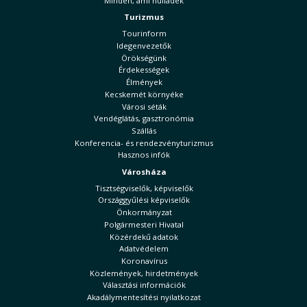
Minden, ami hulladék
Turizmus
Tourinform
Idegenvezetők
Örökségünk
Érdekességek
Élmények
Kecskemét környéke
Városi séták
Vendéglátás, gasztronómia
Szállás
Konferencia- és rendezvényturizmus
Hasznos infók
Városháza
Tisztségviselők, képviselők
Országgyűlési képviselők
Önkormányzat
Polgármesteri Hivatal
Közérdekű adatok
Adatvédelem
Koronavírus
Közlemények, hirdetmények
Választási információk
Akadálymentesítési nyilatkozat