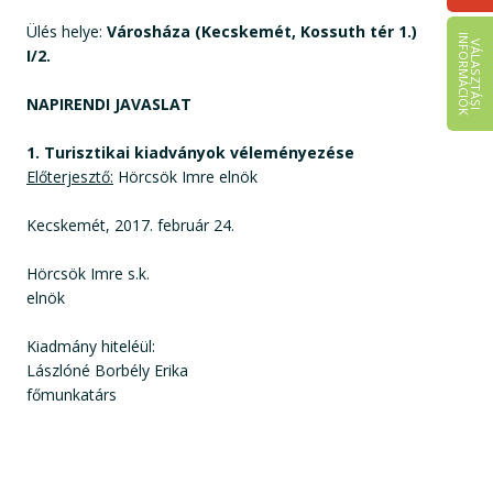
Ülés helye:
Városháza (Kecskemét, Kossuth tér 1.)
I
K
V
Á
L
A
S
Z
T
Á
S
I
N
F
O
R
M
Á
C
I
Ó
I/2.
NAPIRENDI JAVASLAT
1. Turisztikai kiadványok véleményezése
Előterjesztő:
Hörcsök Imre elnök
Kecskemét, 2017. február 24.
Hörcsök Imre s.k.
elnök
Kiadmány hiteléül:
Lászlóné Borbély Erika
főmunkatárs