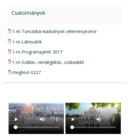
Csatolmányok
pdf csatolmány:
1-et-Turisztikai kiadványok véleményezése
pdf csatolmány:
1-m-Látnivalók
pdf csatolmány:
1-m-Programajánló 2017
pdf csatolmány:
1-m-Szállás, vendéglátás, szabadidő
pdf csatolmány:
meghívó-0227