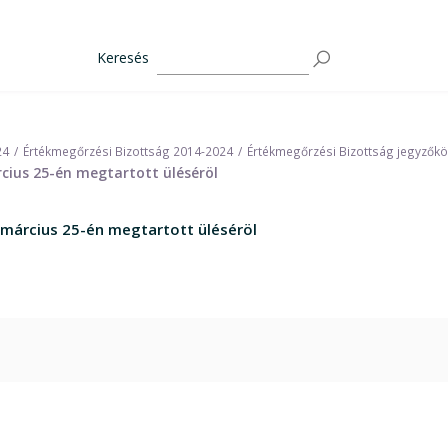
Keresés
24
Értékmegőrzési Bizottság 2014-2024
Értékmegőrzési Bizottság jegyzők
rcius 25-én megtartott üléséröl
. március 25-én megtartott üléséröl