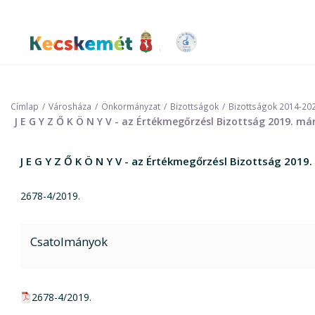
Ugrás
a
tartalomra
Kecskemét Város Honlapja
Címlap
Városháza
Önkormányzat
Bizottságok
Bizottságok 2014-20
J E G Y Z Ő K Ö N Y V - az Értékmegőrzésl Bizottság 2019. má
J E G Y Z Ő K Ö N Y V - az Értékmegőrzésl Bizottság 2019
2678-4/2019.
Csatolmányok
pdf csatolmány:
2678-4/2019.