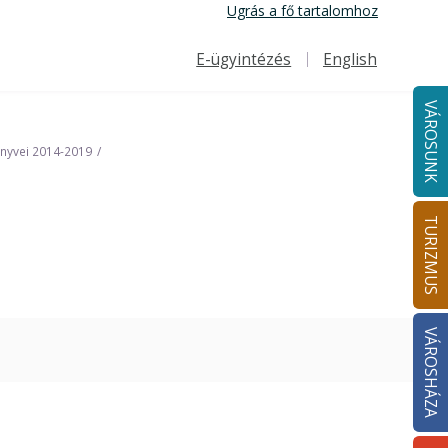
Ugrás a fő tartalomhoz
E-ügyintézés
English
Felső navigáció
VÁROSUNK
önyvei 2014-2019
TURIZMUS
VÁROSHÁZA