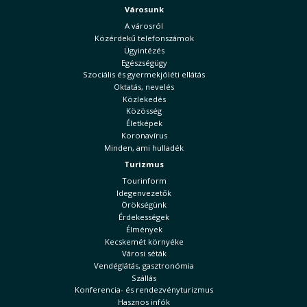
Városunk
A városról
Közérdekű telefonszámok
Ügyintézés
Egészségügy
Szociális és gyermekjóléti ellátás
Oktatás, nevelés
Közlekedés
Közösség
Életképek
Koronavírus
Minden, ami hulladék
Turizmus
Tourinform
Idegenvezetők
Örökségünk
Érdekességek
Élmények
Kecskemét környéke
Városi séták
Vendéglátás, gasztronómia
Szállás
Konferencia- és rendezvényturizmus
Hasznos infók