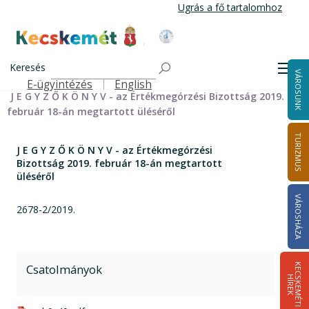
Ugrás
Ugrás a fő tartalomhoz
a
tartalomra
Kecskemét Város Honlapja
Címlap
Városháza
Önkormányzat
Bizottságok
Keresés
Bizottságok 2014-2024
Értékmegőrzési Bizottság 2014-2024
Men
VÁROSUNK
Értékmegőrzési Bizottság jegyzőkönyvei 2014-2019
E-ügyintézés
English
Felső navigáció
J E G Y Z Ő K Ö N Y V - az Értékmegórzési Bizottság 2019.
február 18-án megtartott üléséről
TURIZMUS
J E G Y Z Ő K Ö N Y V - az Értékmegórzési
Bizottság 2019. február 18-án megtartott
üléséről
VÁROSHÁZA
2678-2/2019.
Csatolmányok
K
E
C
S
K
E
M
É
T
I
Í
R
E
H
K