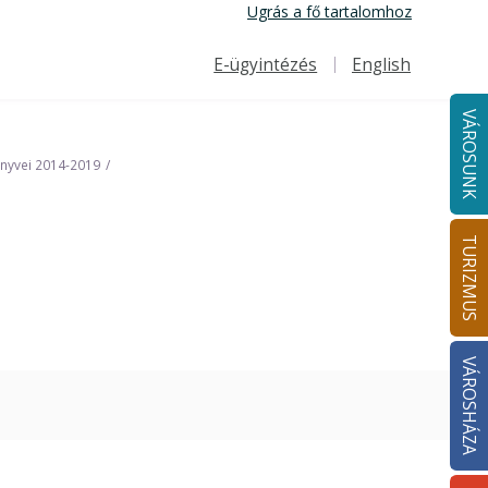
Ugrás a fő tartalomhoz
E-ügyintézés
English
Felső navigáció
VÁROSUNK
önyvei 2014-2019
TURIZMUS
VÁROSHÁZA