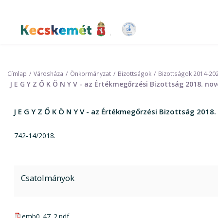
Ugrás
a
tartalomra
Kecskemét Város Honlapja
Címlap
Városháza
Önkormányzat
Bizottságok
Bizottságok 2014-20
J E G Y Z Ő K Ö N Y V - az Értékmegőrzési Bizottság 2018. n
J E G Y Z Ő K Ö N Y V - az Értékmegőrzési Bizottság 201
742-14/2018.
Csatolmányok
pdf csatolmány:
emb0_47_2.pdf