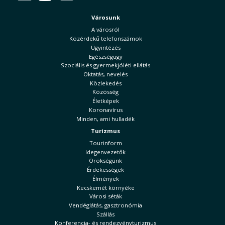
Városunk
A városról
Közérdekű telefonszámok
Ügyintézés
Egészségügy
Szociális és gyermekjóléti ellátás
Oktatás, nevelés
Közlekedés
Közösség
Életképek
Koronavírus
Minden, ami hulladék
Turizmus
Tourinform
Idegenvezetők
Örökségünk
Érdekességek
Élmények
Kecskemét környéke
Városi séták
Vendéglátás, gasztronómia
Szállás
Konferencia- és rendezvényturizmus