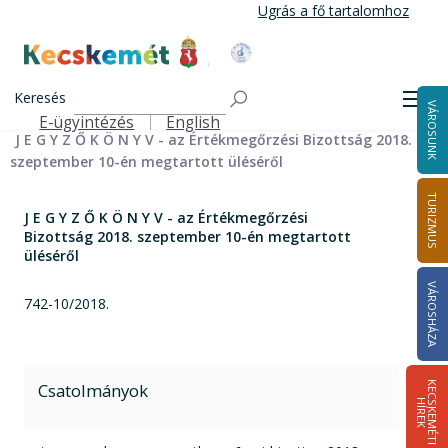
Ugrás
Ugrás a fő tartalomhoz
a
tartalomra
Kecskemét Város Honlapja
Címlap
Városháza
Önkormányzat
Bizottságok
Keresés
Bizottságok 2014-2024
Értékmegőrzési Bizottság 2014-2024
Men
VÁROSUNK
Értékmegőrzési Bizottság jegyzőkönyvei 2014-2019
E-ügyintézés
English
Felső navigáció
J E G Y Z Ő K Ö N Y V - az Értékmegőrzési Bizottság 2018.
szeptember 10-én megtartott üléséről
TURIZMUS
J E G Y Z Ő K Ö N Y V - az Értékmegőrzési
Bizottság 2018. szeptember 10-én megtartott
üléséről
VÁROSHÁZA
742-10/2018.
Csatolmányok
K
E
C
S
K
E
M
É
T
I
Í
R
E
H
K