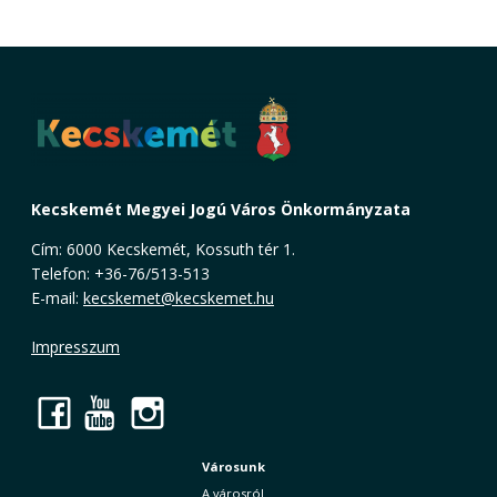
Kecskemét Megyei Jogú Város Önkormányzata
Cím: 6000 Kecskemét, Kossuth tér 1.
Telefon: +36-76/513-513
E-mail:
kecskemet@kecskemet.hu
Impresszum
Facebook
YouTube
Instagram
Városunk
A városról