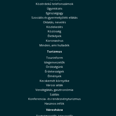
Közérdekű telefonszámok
Ügyintézés
Egészségügy
Szociális és gyermekjóléti ellátás
Oktatás, nevelés
Közlekedés
Közösség
Életképek
Koronavírus
Minden, ami hulladék
Turizmus
Tourinform
Idegenvezetők
Örökségünk
Érdekességek
Élmények
Kecskemét környéke
Városi séták
Vendéglátás, gasztronómia
Szállás
Konferencia- és rendezvényturizmus
Hasznos infók
Városháza
Tisztségviselők, képviselők