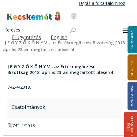
Ugrás
Ugrás a fő tartalomhoz
a
tartalomra
Kecskemét Város Honlapja
Címlap
Városháza
Önkormányzat
Bizottságok
Keresés
Bizottságok 2014-2024
Értékmegőrzési Bizottság 2014-2024
Men
VÁROSUNK
Értékmegőrzési Bizottság jegyzőkönyvei 2014-2019
E-ügyintézés
English
Felső navigáció
J E G Y Z Ő K Ö N Y V - az Értékmegőrzési Bizottság 2018.
április 23-án megtartott üléséről
TURIZMUS
J E G Y Z Ő K Ö N Y V - az Értékmegőrzési
Bizottság 2018. április 23-án megtartott üléséről
742-4/2018.
VÁROSHÁZA
Csatolmányok
K
E
C
S
K
E
M
É
T
I
Í
R
E
H
K
pdf csatolmány:
742-4/2018.