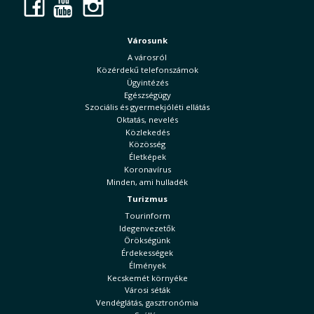
Facebook
YouTube
Instagram
Városunk
A városról
Közérdekű telefonszámok
Ügyintézés
Egészségügy
Szociális és gyermekjóléti ellátás
Oktatás, nevelés
Közlekedés
Közösség
Életképek
Koronavírus
Minden, ami hulladék
Turizmus
Tourinform
Idegenvezetők
Örökségünk
Érdekességek
Élmények
Kecskemét környéke
Városi séták
Vendéglátás, gasztronómia