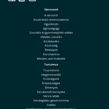
Városunk
A városról
Közérdekű telefonszámok
Ügyintézés
Egészségügy
Szociális és gyermekjóléti ellátás
Oktatás, nevelés
Közlekedés
Közösség
Életképek
Koronavírus
Minden, ami hulladék
Turizmus
Tourinform
Idegenvezetők
Örökségünk
Érdekességek
Élmények
Kecskemét környéke
Városi séták
Vendéglátás, gasztronómia
Szállás
Konferencia- és rendezvényturizmus