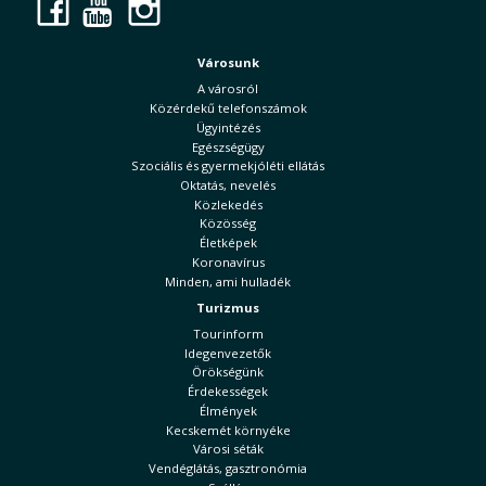
Facebook
YouTube
Instagram
Városunk
A városról
Közérdekű telefonszámok
Ügyintézés
Egészségügy
Szociális és gyermekjóléti ellátás
Oktatás, nevelés
Közlekedés
Közösség
Életképek
Koronavírus
Minden, ami hulladék
Turizmus
Tourinform
Idegenvezetők
Örökségünk
Érdekességek
Élmények
Kecskemét környéke
Városi séták
Vendéglátás, gasztronómia