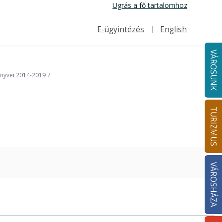
Ugrás a fő tartalomhoz
E-ügyintézés
English
Felső navigáció
VÁROSUNK
önyvei 2014-2019
TURIZMUS
VÁROSHÁZA