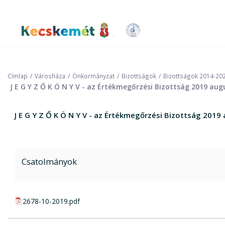
Ugrás
a
tartalomra
Kecskemét Város Honlapja
Címlap
Városháza
Önkormányzat
Bizottságok
Bizottságok 2014-20
J E G Y Z Ő K Ö N Y V - az Értékmegőrzési Bizottság 2019 aug
J E G Y Z Ő K Ö N Y V - az Értékmegőrzési Bizottság 2019
Csatolmányok
pdf csatolmány:
2678-10-2019.pdf