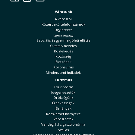
Városunk
A városról
Közérdekű telefonszámok
Ügyintézés
Egészségügy
Szociális és gyermekjóléti ellátás
Oktatás, nevelés
Közlekedés
Közösség
Életképek
Koronavírus
Minden, ami hulladék
Turizmus
Tourinform
Idegenvezetők
Örökségünk
Érdekességek
Élmények
Kecskemét környéke
Városi séták
Vendéglátás, gasztronómia
Szállás
Konferencia- és rendezvényturizmus