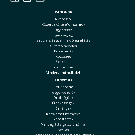
Városunk
A városról
Közérdekű telefonszámok
Ügyintézés
Egészségügy
Szociális és gyermekjóléti ellátás
Oktatás, nevelés
Közlekedés
Közösség
Életképek
Koronavírus
Minden, ami hulladék
Turizmus
Tourinform
Idegenvezetők
Örökségünk
Érdekességek
Élmények
Kecskemét környéke
Városi séták
Vendéglátás, gasztronómia
Szállás
Konferencia- és rendezvényturizmus