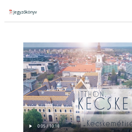
pdf csatolmány:
Jegyzőkönyv