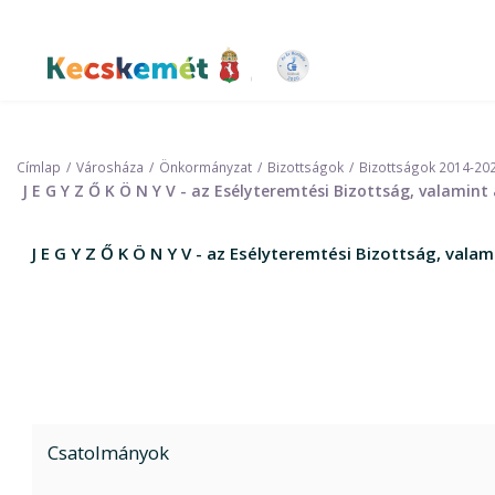
Ugrás
a
tartalomra
Kecskemét Város Honlapja
Címlap
Városháza
Önkormányzat
Bizottságok
Bizottságok 2014-20
J E G Y Z Ő K Ö N Y V - az Esélyteremtési Bizottság, valami
J E G Y Z Ő K Ö N Y V - az Esélyteremtési Bizottság, val
Csatolmányok