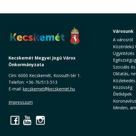
Városunk
A városról
Közérdekű 
Ügyintézés
Kecskemét Megyei Jogú Város
Egészségüg
Önkormányzata
Szociális és
Oktatás, ne
Cím: 6000 Kecskemét, Kossuth tér 1.
Közlekedés
Telefon: +36-76/513-513
Közösség
E-mail:
kecskemet@kecskemet.hu
Életképek
Koronavíru
Impresszum
Minden, ami
Facebook
YouTube
Instagram
Cookie Consent plugin for the EU cookie l