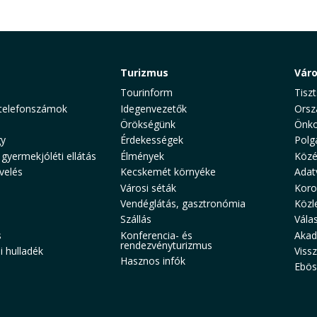
Turizmus
Vár
Tourinform
Tiszt
telefonszámok
Idegenvezetők
Orsz
Örökségünk
Önko
y
Érdekességek
Polg
 gyermekjóléti ellátás
Élmények
Közé
velés
Kecskemét környéke
Adat
Városi séták
Koro
Vendéglátás, gasztronómia
Közl
Szállás
Vála
s
Konferencia- és
Akad
rendezvényturizmus
 hulladék
Viss
Hasznos infók
Ebös
aw