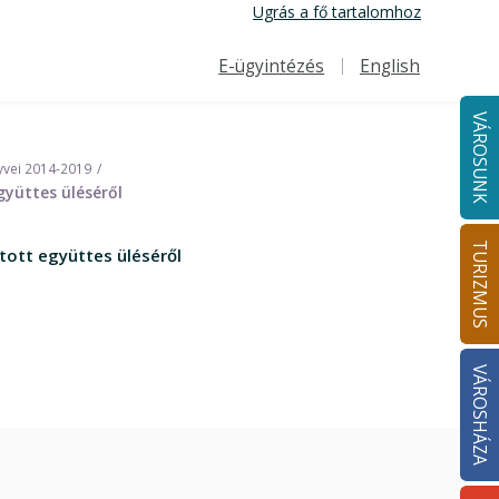
Ugrás a fő tartalomhoz
E-ügyintézés
English
Felső navigáció
VÁROSUNK
yvei 2014-2019
gyüttes üléséről
TURIZMUS
tott együttes üléséről
VÁROSHÁZA