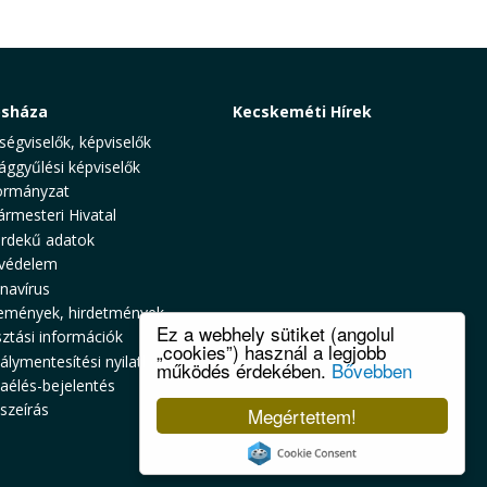
osháza
Kecskeméti Hírek
ségviselők, képviselők
ággyűlési képviselők
rmányzat
ármesteri Hivatal
rdekű adatok
védelem
navírus
emények, hirdetmények
Ez a webhely sütiket (angolul
sztási információk
„cookies”) használ a legjobb
álymentesítési nyilatkozat
működés érdekében.
Bővebben
zaélés-bejelentés
szeírás
Megértettem!