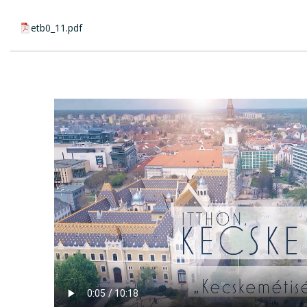
pdf csatolmány:
etb0_11.pdf