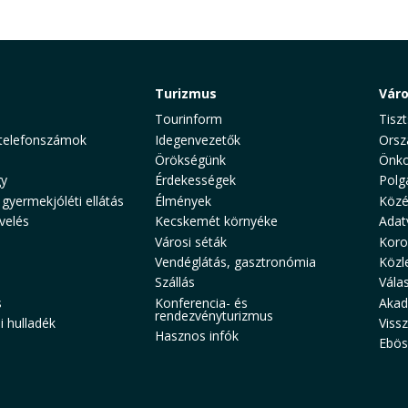
Turizmus
Vár
Tourinform
Tiszt
telefonszámok
Idegenvezetők
Orsz
Örökségünk
Önko
y
Érdekességek
Polg
 gyermekjóléti ellátás
Élmények
Közé
velés
Kecskemét környéke
Adat
Városi séták
Koro
Vendéglátás, gasztronómia
Közl
Szállás
Vála
s
Konferencia- és
Akad
rendezvényturizmus
 hulladék
Viss
Hasznos infók
Ebös
aw