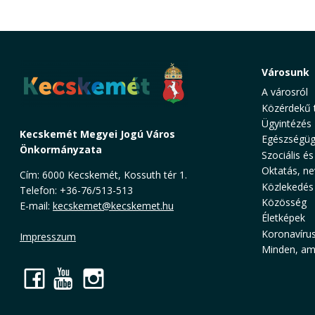
Városunk
A városról
Közérdekű 
Ügyintézés
Kecskemét Megyei Jogú Város
Egészségüg
Önkormányzata
Szociális és
Oktatás, ne
Cím: 6000 Kecskemét, Kossuth tér 1.
Közlekedés
Telefon: +36-76/513-513
Közösség
E-mail:
kecskemet@kecskemet.hu
Életképek
Koronavíru
Impresszum
Minden, ami
Facebook
YouTube
Instagram
Cookie Consent plugin for the EU cookie l