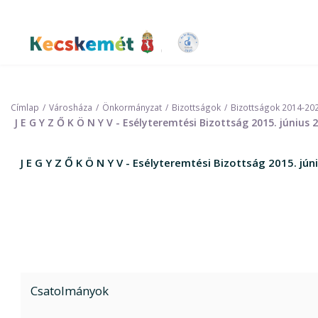
Ugrás
a
tartalomra
Kecskemét Város Honlapja
Címlap
Városháza
Önkormányzat
Bizottságok
Bizottságok 2014-20
J E G Y Z Ő K Ö N Y V - Esélyteremtési Bizottság 2015. június
J E G Y Z Ő K Ö N Y V - Esélyteremtési Bizottság 2015. jú
Csatolmányok