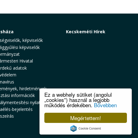
osháza
Kecskeméti Hírek
ségviselők, képviselők
ággyűlési képviselők
rmányzat
ármesteri Hivatal
rdekű adatok
védelem
navírus
emények, hirdetmények
Ez a webhely sütiket (angolul
sztási információk
„cookies”) használ a legjobb
álymentesítési nyilatkozat
működés érdekében.
Bővebben
zaélés-bejelentés
szeírás
Megértettem!