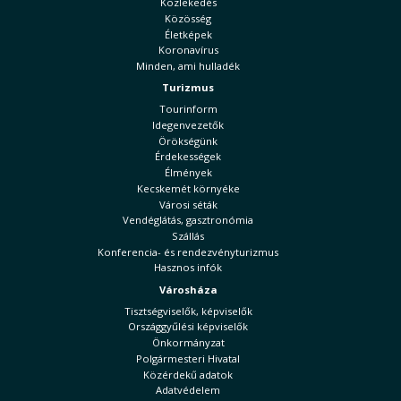
Közlekedés
Közösség
Életképek
Koronavírus
Minden, ami hulladék
Turizmus
Tourinform
Idegenvezetők
Örökségünk
Érdekességek
Élmények
Kecskemét környéke
Városi séták
Vendéglátás, gasztronómia
Szállás
Konferencia- és rendezvényturizmus
Hasznos infók
Városháza
Tisztségviselők, képviselők
Országgyűlési képviselők
Önkormányzat
Polgármesteri Hivatal
Közérdekű adatok
Adatvédelem