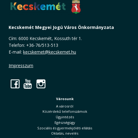
Kecskemét Megyei Jogú Város Önkormányzata
Cím: 6000 Kecskemét, Kossuth tér 1.
Telefon: +36-76/513-513
E-mail:
kecskemet@kecskemet.hu
Impresszum
Facebook
YouTube
Instagram
Városunk
A városról
Közérdekű telefonszámok
Ügyintézés
Egészségügy
Szociális és gyermekjóléti ellátás
Oktatás, nevelés