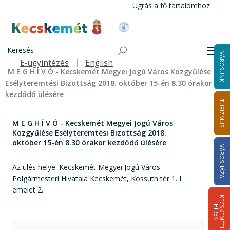
Ugrás
Ugrás a fő tartalomhoz
a
tartalomra
Kecskemét Város Honlapja
Címlap
Városháza
Önkormányzat
Bizottságok
Keresés
Bizottságok 2014-2024
Esélyteremtési Bizottság 2014-2024
Men
VÁROSUNK
Esélyteremtési Bizottság meghívói 2014-2019
E-ügyintézés
English
Felső navigáció
M E G H Í V Ó - Kecskemét Megyei Jogú Város Közgyűlése
Esélyteremtési Bizottság 2018. október 15-én 8.30 órakor
kezdődő ülésére
TURIZMUS
M E G H Í V Ó - Kecskemét Megyei Jogú Város
Közgyűlése Esélyteremtési Bizottság 2018.
október 15-én 8.30 órakor kezdődő ülésére
VÁROSHÁZA
Az ülés helye: Kecskemét Megyei Jogú Város
Polgármesteri Hivatala Kecskemét, Kossuth tér 1. I.
emelet 2.
K
E
C
S
K
E
M
É
T
I
Í
R
E
H
K