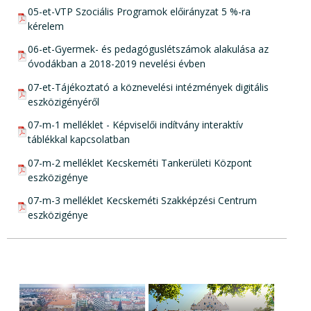
pdf csatolmány:
05-et-VTP Szociális Programok előirányzat 5 %-ra
kérelem
pdf csatolmány:
06-et-Gyermek- és pedagóguslétszámok alakulása az
óvodákban a 2018-2019 nevelési évben
pdf csatolmány:
07-et-Tájékoztató a köznevelési intézmények digitális
eszközigényéről
pdf csatolmány:
07-m-1 melléklet - Képviselői indítvány interaktív
táblékkal kapcsolatban
pdf csatolmány:
07-m-2 melléklet Kecskeméti Tankerületi Központ
eszközigénye
pdf csatolmány:
07-m-3 melléklet Kecskeméti Szakképzési Centrum
eszközigénye