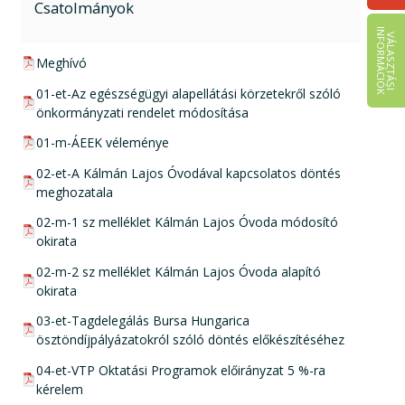
Csatolmányok
I
K
V
Á
L
A
S
Z
T
Á
S
I
N
F
O
R
M
Á
C
I
Ó
pdf csatolmány:
Meghívó
pdf csatolmány:
01-et-Az egészségügyi alapellátási körzetekről szóló
önkormányzati rendelet módosítása
pdf csatolmány:
01-m-ÁEEK véleménye
pdf csatolmány:
02-et-A Kálmán Lajos Óvodával kapcsolatos döntés
meghozatala
pdf csatolmány:
02-m-1 sz melléklet Kálmán Lajos Óvoda módosító
okirata
pdf csatolmány:
02-m-2 sz melléklet Kálmán Lajos Óvoda alapító
okirata
pdf csatolmány:
03-et-Tagdelegálás Bursa Hungarica
ösztöndíjpályázatokról szóló döntés előkészítéséhez
pdf csatolmány:
04-et-VTP Oktatási Programok előirányzat 5 %-ra
kérelem