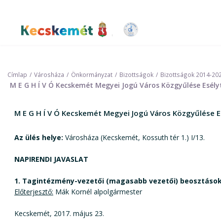
Ugrás
a
tartalomra
Kecskemét Város Honlapja
Címlap
Városháza
Önkormányzat
Bizottságok
Bizottságok 2014-20
M E G H Í V Ó Kecskemét Megyei Jogú Város Közgyűlése Esélyt
M E G H Í V Ó Kecskemét Megyei Jogú Város Közgyűlése Es
Az ülés helye:
Városháza (Kecskemét, Kossuth tér 1.) I/13.
NAPIRENDI JAVASLAT
1. Tagintézmény-vezetői (magasabb vezetői) beosztások
Előterjesztő:
Mák Kornél alpolgármester
Kecskemét, 2017. május 23.