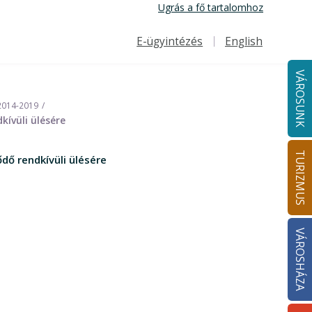
Ugrás a fő tartalomhoz
E-ügyintézés
English
Felső navigáció
VÁROSUNK
 2014-2019
ívüli ülésére
TURIZMUS
dő rendkívüli ülésére
VÁROSHÁZA