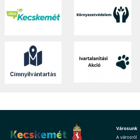
Városunk
A városról