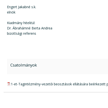
Engert Jakabné s.k.
elnök
Kiadmány hiteléül:
Dr. Ábrahámné Berta Andrea
bizottsági referens
Csatolmányok
pdf csatolmány:
1-et-Tagintézmény-vezetői beosztások ellátására beérkezett