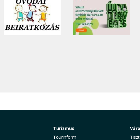
Turizmus
Vár
Tourinform
Tiszt