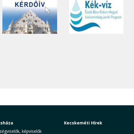
osháza
Kecskeméti Hírek
ségviselők, képviselők