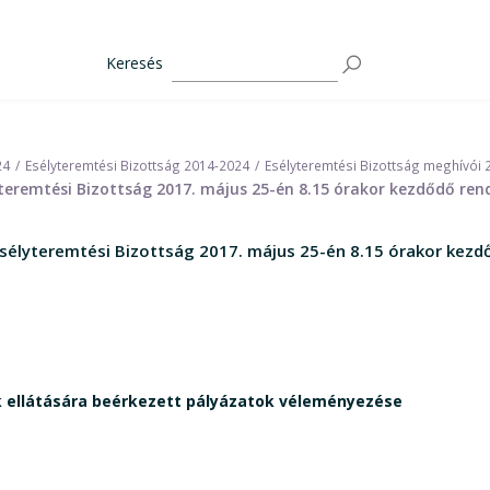
Keresés
24
Esélyteremtési Bizottság 2014-2024
Esélyteremtési Bizottság meghívói
eremtési Bizottság 2017. május 25-én 8.15 órakor kezdődő rendk
élyteremtési Bizottság 2017. május 25-én 8.15 órakor kezdő
 ellátására beérkezett pályázatok véleményezése