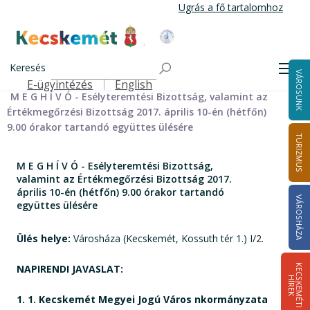
Ugrás
Ugrás a fő tartalomhoz
a
tartalomra
Kecskemét Város Honlapja
Címlap
Városháza
Önkormányzat
Bizottságok
Keresés
Bizottságok 2014-2024
Esélyteremtési Bizottság 2014-2024
Men
VÁROSUNK
Esélyteremtési Bizottság meghívói 2014-2019
E-ügyintézés
English
Felső navigáció
M E G H Í V Ó - Esélyteremtési Bizottság, valamint az
Értékmegőrzési Bizottság 2017. április 10-én (hétfőn)
9.00 órakor tartandó együttes ülésére
TURIZMUS
M E G H Í V Ó - Esélyteremtési Bizottság,
valamint az Értékmegőrzési Bizottság 2017.
április 10-én (hétfőn) 9.00 órakor tartandó
VÁROSHÁZA
együttes ülésére
Ülés helye:
Városháza (Kecskemét, Kossuth tér 1.) I/2.
NAPIRENDI JAVASLAT:
K
E
C
S
K
E
M
É
T
I
Í
R
E
H
K
1. 1. Kecskemét Megyei Jogú Város nkormányzata