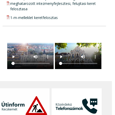
meghatarozott intezmenyfejlesztesi, felujitasi keret
felosztasa
pdf csatolmány:
1-m-melleklet keretfelosztas