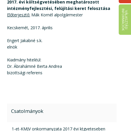
2017. évi költségvetésében meghatározott
intézményfejlesztési, felújítási keret felosztása
I
K
V
Á
L
A
S
Z
T
Á
S
I
N
F
O
R
M
Á
C
I
Ó
Előterjesztő:
Mák Kornél alpolgármester
Kecskemét, 2017. április
Engert Jakabné s.k.
elnök
Kiadmány hiteléül:
Dr. Ábrahámné Berta Andrea
bizottsági referens
Csatolmányok
pdf csatolmány:
1-et-KMJV onkormanyzata 2017 évi ktgveteseben