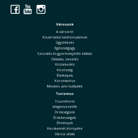
Facebook
YouTube
Instagram
Városunk
A városról
Közérdekű telefonszámok
Ügyintézés
Egészségügy
Szociális és gyermekjóléti ellátás
Oktatás, nevelés
Közlekedés
Közösség
Életképek
Koronavírus
Minden, ami hulladék
Turizmus
Tourinform
Idegenvezetők
Örökségünk
Érdekességek
Élmények
Kecskemét környéke
Városi séták