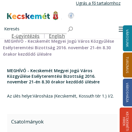
Ugrás
Ugrás a fő tartalomhoz
a
tartalomra
Kecskemét Város Honlapja
Címlap
Városháza
Önkormányzat
Bizottságok
Keresés
Bizottságok 2014-2024
Esélyteremtési Bizottság 2014-2024
Men
VÁROSUNK
Esélyteremtési Bizottság meghívói 2014-2019
E-ügyintézés
English
Felső navigáció
MEGHÍVÓ - Kecskemét Megyei Jogú Város Közgyűlése
Esélyteremtési Bizottság 2016. november 21-én 8.30
órakor kezdődő ülésére
TURIZMUS
MEGHÍVÓ - Kecskemét Megyei Jogú Város
Közgyűlése Esélyteremtési Bizottság 2016.
november 21-én 8.30 órakor kezdődő ülésére
VÁROSHÁZA
Az ülés helye:Városháza (Kecskemét, Kossuth tér 1.) I/2.
K
E
C
S
K
E
M
É
T
I
Í
R
E
H
K
Csatolmányok