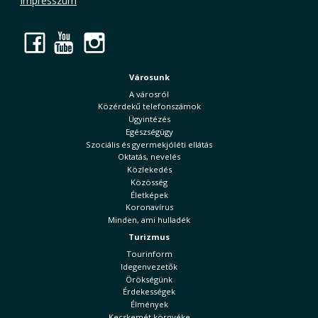
Impresszum
Facebook
YouTube
Instagram
Városunk
A városról
Közérdekű telefonszámok
Ügyintézés
Egészségügy
Szociális és gyermekjóléti ellátás
Oktatás, nevelés
Közlekedés
Közösség
Életképek
Koronavírus
Minden, ami hulladék
Turizmus
Tourinform
Idegenvezetők
Örökségünk
Érdekességek
Élmények
Kecskemét környéke