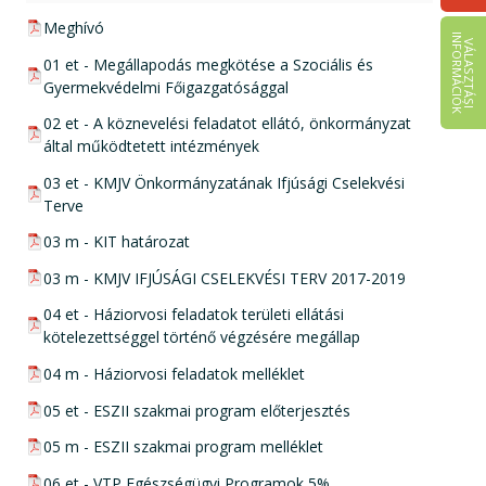
pdf csatolmány:
Meghívó
I
K
V
Á
L
A
S
Z
T
Á
S
I
N
F
O
R
M
Á
C
I
Ó
pdf csatolmány:
01 et - Megállapodás megkötése a Szociális és
Gyermekvédelmi Főigazgatósággal
pdf csatolmány:
02 et - A köznevelési feladatot ellátó, önkormányzat
által működtetett intézmények
pdf csatolmány:
03 et - KMJV Önkormányzatának Ifjúsági Cselekvési
Terve
pdf csatolmány:
03 m - KIT határozat
pdf csatolmány:
03 m - KMJV IFJÚSÁGI CSELEKVÉSI TERV 2017-2019
pdf csatolmány:
04 et - Háziorvosi feladatok területi ellátási
kötelezettséggel történő végzésére megállap
pdf csatolmány:
04 m - Háziorvosi feladatok melléklet
pdf csatolmány:
05 et - ESZII szakmai program előterjesztés
pdf csatolmány:
05 m - ESZII szakmai program melléklet
pdf csatolmány:
06 et - VTP Egészségügyi Programok 5%