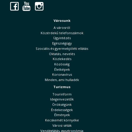
Facebook
YouTube
Instagram
Városunk
A városról
Közérdekű telefonszámok
Ügyintézés
Egészségügy
Szociális és gyermekjóléti ellátás
Oktatás, nevelés
Közlekedés
Közösség
Életképek
Koronavírus
Minden, ami hulladék
Turizmus
Tourinform
Idegenvezetők
Örökségünk
Érdekességek
Élmények
Kecskemét környéke
Városi séták
Vendéglátás, gasztronómia