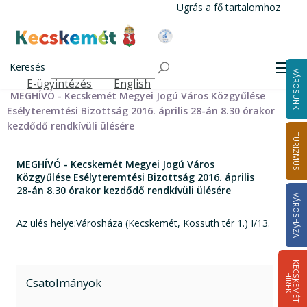
Ugrás
Ugrás a fő tartalomhoz
a
tartalomra
Kecskemét Város Honlapja
Címlap
Városháza
Önkormányzat
Bizottságok
Keresés
Bizottságok 2014-2024
Esélyteremtési Bizottság 2014-2024
Men
VÁROSUNK
Esélyteremtési Bizottság meghívói 2014-2019
E-ügyintézés
English
Felső navigáció
MEGHÍVÓ - Kecskemét Megyei Jogú Város Közgyűlése
Esélyteremtési Bizottság 2016. április 28-án 8.30 órakor
kezdődő rendkívüli ülésére
TURIZMUS
MEGHÍVÓ - Kecskemét Megyei Jogú Város
Közgyűlése Esélyteremtési Bizottság 2016. április
28-án 8.30 órakor kezdődő rendkívüli ülésére
VÁROSHÁZA
Az ülés helye:Városháza (Kecskemét, Kossuth tér 1.) I/13.
K
E
C
S
K
E
M
É
T
I
Í
R
E
H
K
Csatolmányok