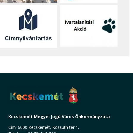
Kecskemét Megyei Jogú Város Önkormányzata
Cím: 6000 Kecskemét, Kossuth tér 1.