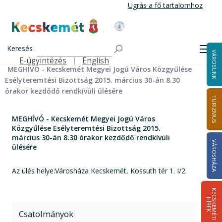
Ugrás
Ugrás a fő tartalomhoz
a
tartalomra
Kecskemét Város Honlapja
Címlap
Városháza
Önkormányzat
Bizottságok
Keresés
Bizottságok 2014-2024
Esélyteremtési Bizottság 2014-2024
Men
VÁROSUNK
Esélyteremtési Bizottság meghívói 2014-2019
E-ügyintézés
English
Felső navigáció
MEGHÍVÓ - Kecskemét Megyei Jogú Város Közgyűlése
Esélyteremtési Bizottság 2015. március 30-án 8.30
órakor kezdődő rendkívüli ülésére
TURIZMUS
MEGHÍVÓ - Kecskemét Megyei Jogú Város
Közgyűlése Esélyteremtési Bizottság 2015.
március 30-án 8.30 órakor kezdődő rendkívüli
VÁROSHÁZA
ülésére
Az ülés helye:Városháza Kecskemét, Kossuth tér 1. I/2.
K
E
C
S
K
E
M
É
T
I
Í
R
E
H
K
Csatolmányok