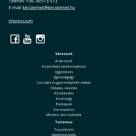
Telefon: +36-76/513-513
E-mail:
kecskemet@kecskemet.hu
Impresszum
Facebook
YouTube
Instagram
Városunk
A városról
Közérdekű telefonszámok
Ügyintézés
Egészségügy
Szociális és gyermekjóléti ellátás
Oktatás, nevelés
Közlekedés
Közösség
Életképek
Koronavírus
Minden, ami hulladék
Turizmus
Tourinform
Idegenvezetők