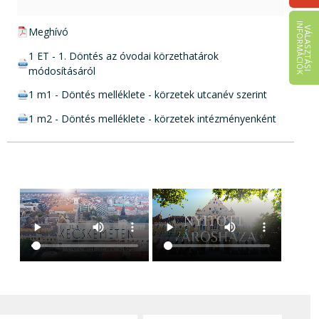
I
K
V
Á
L
A
S
Z
T
Á
S
I
N
F
O
R
M
Á
C
I
Ó
pdf csatolmány:
Meghívó
doc csatolmány:
1 ET - 1. Döntés az óvodai körzethatárok
módosításáról
doc csatolmány:
1 m1 - Döntés melléklete - körzetek utcanév szerint
doc csatolmány:
1 m2 - Döntés melléklete - körzetek intézményenként