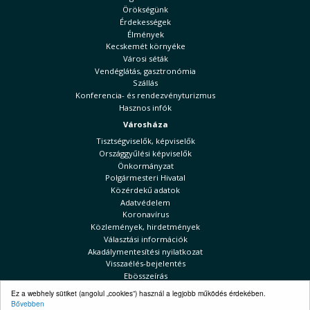
Örökségünk
Érdekességek
Élmények
Kecskemét környéke
Városi séták
Vendéglátás, gasztronómia
Szállás
Konferencia- és rendezvényturizmus
Hasznos infók
Városháza
Tisztségviselők, képviselők
Országgyűlési képviselők
Önkormányzat
Polgármesteri Hivatal
Közérdekű adatok
Adatvédelem
Koronavírus
Közlemények, hirdetmények
Választási információk
Akadálymentesítési nyilatkozat
Visszaélés-bejelentés
Ebösszeírás
Kecskeméti Hírek
Ez a webhely sütiket (angolul „cookies”) használ a legjobb működés érdekében.
Bővebben