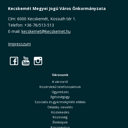
Kecskemét Megyei Jogú Város Önkormányzata
Cím: 6000 Kecskemét, Kossuth tér 1.
Telefon: +36-76/513-513
E-mail:
kecskemet@kecskemet.hu
Impresszum
Facebook
YouTube
Instagram
Városunk
A városról
Közérdekű telefonszámok
Ügyintézés
Egészségügy
Szociális és gyermekjóléti ellátás
Oktatás, nevelés
Közlekedés
Közösség
Életképek
Koronavírus