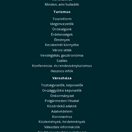
Minden, ami hulladék
Turizmus
Tourinform
Idegenvezetők
Örökségünk
Érdekességek
Élmények
Kecskemét környéke
Városi séták
Vendéglátás, gasztronómia
Szállás
Konferencia- és rendezvényturizmus
Hasznos infók
Városháza
Tisztségviselők, képviselők
Országgyűlési képviselők
Önkormányzat
Polgármesteri Hivatal
Közérdekű adatok
Adatvédelem
Koronavírus
Közlemények, hirdetmények
Választási információk