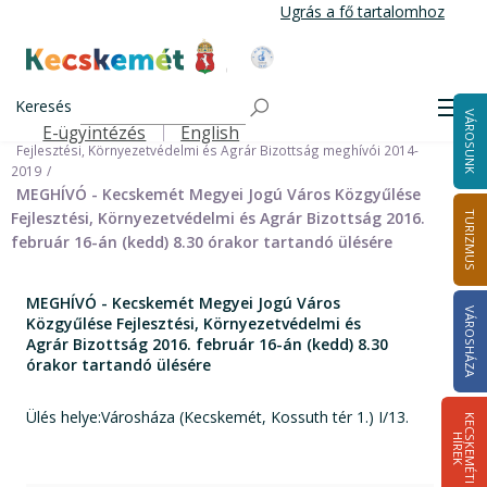
Ugrás
Ugrás a fő tartalomhoz
a
tartalomra
Kecskemét Város Honlapja
Címlap
Városháza
Önkormányzat
Bizottságok
Keresés
Bizottságok 2014-2024
Men
VÁROSUNK
Fejlesztési, Környezetvédelmi és Agrár Bizottság 2014-2019
E-ügyintézés
English
Felső navigáció
Fejlesztési, Környezetvédelmi és Agrár Bizottság meghívói 2014-
2019
MEGHÍVÓ - Kecskemét Megyei Jogú Város Közgyűlése
Fejlesztési, Környezetvédelmi és Agrár Bizottság 2016.
TURIZMUS
február 16-án (kedd) 8.30 órakor tartandó ülésére
MEGHÍVÓ - Kecskemét Megyei Jogú Város
VÁROSHÁZA
Közgyűlése Fejlesztési, Környezetvédelmi és
Agrár Bizottság 2016. február 16-án (kedd) 8.30
órakor tartandó ülésére
Ülés helye:Városháza (Kecskemét, Kossuth tér 1.) I/13.
K
E
C
S
K
E
M
É
T
I
Í
R
E
H
K