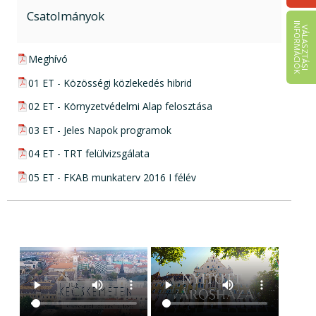
Csatolmányok
I
K
V
Á
L
A
S
Z
T
Á
S
I
N
F
O
R
M
Á
C
I
Ó
pdf csatolmány:
Meghívó
pdf csatolmány:
01 ET - Közösségi közlekedés hibrid
pdf csatolmány:
02 ET - Környzetvédelmi Alap felosztása
pdf csatolmány:
03 ET - Jeles Napok programok
pdf csatolmány:
04 ET - TRT felülvizsgálata
pdf csatolmány:
05 ET - FKAB munkaterv 2016 I félév