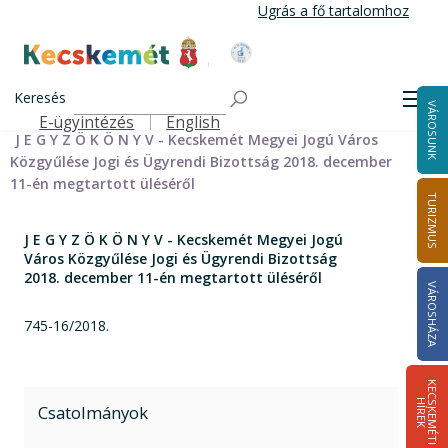
Ugrás
Ugrás a fő tartalomhoz
a
tartalomra
Kecskemét Város Honlapja
Címlap
Városháza
Önkormányzat
Bizottságok
Keresés
Bizottságok 2014-2024
Jogi és Ügyrendi Bizottság 2014-2024
Men
VÁROSUNK
Jogi és Ügyrendi Bizottság jegyzőkönyvei 2014-2019
E-ügyintézés
English
Felső navigáció
J E G Y Z Ö K Ö N Y V - Kecskemét Megyei Jogú Város
Közgyűlése Jogi és Ügyrendi Bizottság 2018. december
11-én megtartott üléséről
TURIZMUS
J E G Y Z Ö K Ö N Y V - Kecskemét Megyei Jogú
Város Közgyűlése Jogi és Ügyrendi Bizottság
2018. december 11-én megtartott üléséről
VÁROSHÁZA
745-16/2018.
K
E
C
S
K
E
M
É
T
I
Í
R
E
H
K
Csatolmányok