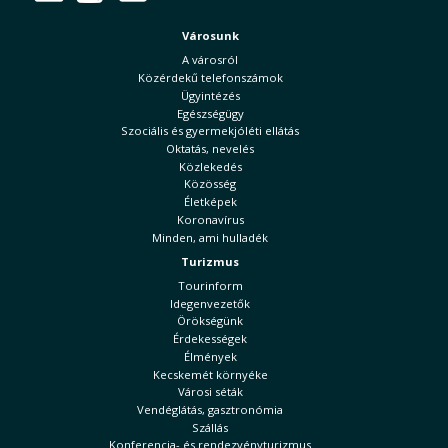
Városunk
A városról
Közérdekű telefonszámok
Ügyintézés
Egészségügy
Szociális és gyermekjóléti ellátás
Oktatás, nevelés
Közlekedés
Közösség
Életképek
Koronavírus
Minden, ami hulladék
Turizmus
Tourinform
Idegenvezetők
Örökségünk
Érdekességek
Élmények
Kecskemét környéke
Városi séták
Vendéglátás, gasztronómia
Szállás
Konferencia- és rendezvényturizmus