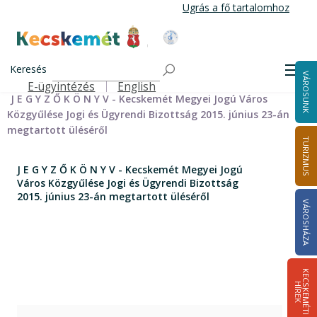
Ugrás
Ugrás a fő tartalomhoz
a
tartalomra
Kecskemét Város Honlapja
Címlap
Városháza
Önkormányzat
Bizottságok
Keresés
Bizottságok 2014-2024
Jogi és Ügyrendi Bizottság 2014-2024
Men
VÁROSUNK
Jogi és Ügyrendi Bizottság jegyzőkönyvei 2014-2019
E-ügyintézés
English
Felső navigáció
J E G Y Z Ő K Ö N Y V - Kecskemét Megyei Jogú Város
Közgyűlése Jogi és Ügyrendi Bizottság 2015. június 23-án
megtartott üléséről
TURIZMUS
J E G Y Z Ő K Ö N Y V - Kecskemét Megyei Jogú
Város Közgyűlése Jogi és Ügyrendi Bizottság
2015. június 23-án megtartott üléséről
VÁROSHÁZA
K
E
C
S
K
E
M
É
T
I
Í
R
E
H
K