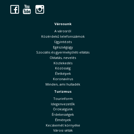
Facebook
YouTube
Instagram
Városunk
A városról
Közérdekű telefonszámok
Ügyintézés
Egészségügy
Szociális és gyermekjóléti ellátás
Oktatás, nevelés
Közlekedés
Közösség
Életképek
Koronavírus
Minden, ami hulladék
Turizmus
Tourinform
Idegenvezetők
Örökségünk
Érdekességek
Élmények
Kecskemét környéke
Városi séták