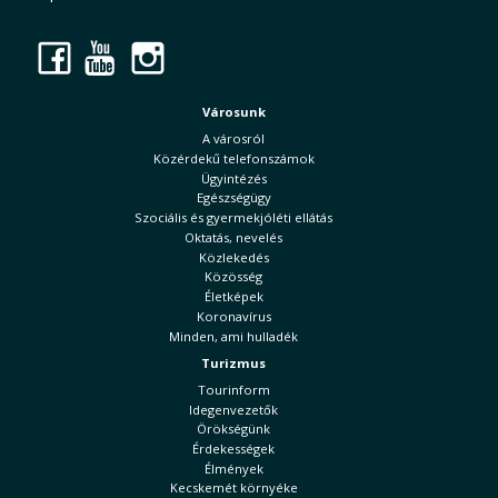
Facebook
YouTube
Instagram
Városunk
A városról
Közérdekű telefonszámok
Ügyintézés
Egészségügy
Szociális és gyermekjóléti ellátás
Oktatás, nevelés
Közlekedés
Közösség
Életképek
Koronavírus
Minden, ami hulladék
Turizmus
Tourinform
Idegenvezetők
Örökségünk
Érdekességek
Élmények
Kecskemét környéke