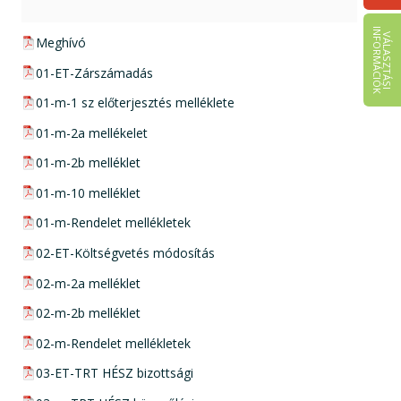
I
K
V
Á
L
A
S
Z
T
Á
S
I
N
F
O
R
M
Á
C
I
Ó
pdf csatolmány:
Meghívó
pdf csatolmány:
01-ET-Zárszámadás
pdf csatolmány:
01-m-1 sz előterjesztés melléklete
pdf csatolmány:
01-m-2a mellékelet
pdf csatolmány:
01-m-2b melléklet
pdf csatolmány:
01-m-10 melléklet
pdf csatolmány:
01-m-Rendelet mellékletek
pdf csatolmány:
02-ET-Költségvetés módosítás
pdf csatolmány:
02-m-2a melléklet
pdf csatolmány:
02-m-2b melléklet
pdf csatolmány:
02-m-Rendelet mellékletek
pdf csatolmány:
03-ET-TRT HÉSZ bizottsági