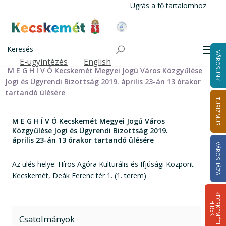
Ugrás
Ugrás a fő tartalomhoz
a
tartalomra
Kecskemét Város Honlapja
Címlap
Városháza
Önkormányzat
Bizottságok
Keresés
Bizottságok 2014-2024
Jogi és Ügyrendi Bizottság 2014-2024
Men
VÁROSUNK
Jogi és Ügyrendi Bizottság meghívói 2014-2019
E-ügyintézés
English
Felső navigáció
M E G H Í V Ó Kecskemét Megyei Jogú Város Közgyűlése
Jogi és Ügyrendi Bizottság 2019. április 23-án 13 órakor
tartandó ülésére
TURIZMUS
M E G H Í V Ó Kecskemét Megyei Jogú Város
Közgyűlése Jogi és Ügyrendi Bizottság 2019.
április 23-án 13 órakor tartandó ülésére
VÁROSHÁZA
Az ülés helye: Hírös Agóra Kulturális és Ifjúsági Központ
Kecskemét, Deák Ferenc tér 1. (1. terem)
K
E
C
S
K
E
M
É
T
I
Í
R
E
H
K
Csatolmányok