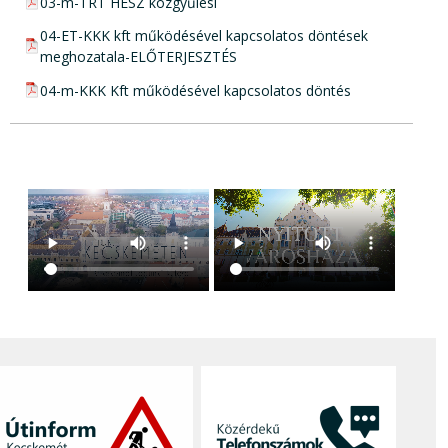
pdf csatolmány:
03-m-TRT HÉSZ közgyűlési
pdf csatolmány:
04-ET-KKK kft működésével kapcsolatos döntések
meghozatala-ELŐTERJESZTÉS
pdf csatolmány:
04-m-KKK Kft működésével kapcsolatos döntés