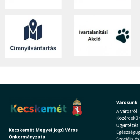
Városunk
A városról
Közérdekű 
Ügyintézés
Kecskemét Megyei Jogú Város
Egészségüg
Önkormányzata
Szociális és