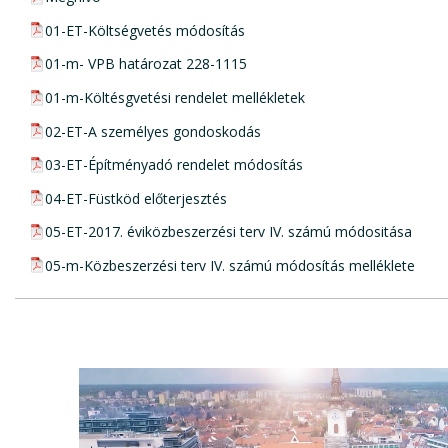
pdf csatolmány:
01-ET-Költségvetés módosítás
pdf csatolmány:
01-m- VPB határozat 228-1115
pdf csatolmány:
01-m-Költésgvetési rendelet mellékletek
pdf csatolmány:
02-ET-A személyes gondoskodás
pdf csatolmány:
03-ET-Építményadó rendelet módosítás
pdf csatolmány:
04-ET-Füstköd előterjesztés
pdf csatolmány:
05-ET-2017. éviközbeszerzési terv IV. számú módositása
pdf csatolmány:
05-m-Közbeszerzési terv IV. számú módosítás melléklete