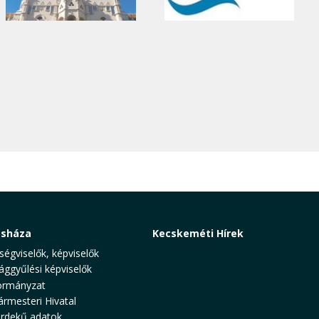
osháza
Kecskeméti Hírek
ségviselők, képviselők
ággyűlési képviselők
rmányzat
ármesteri Hivatal
rdekű adatok