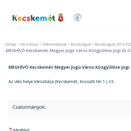
Ugrás
a
tartalomra
Kecskemét Város Honlapja
Címlap
Városháza
Önkormányzat
Bizottságok
Bizottságok 2014-20
MEGHÍVÓ Kecskemét Megyei Jogú Város Közgyűlése Jogi és Üg
MEGHÍVÓ Kecskemét Megyei Jogú Város Közgyűlése Jogi é
Az ülés helye:Városháza (Kecskemét, Kossuth tér 1.) I/2.
Csatolmányok
pdf csatolmány:
Meghívó