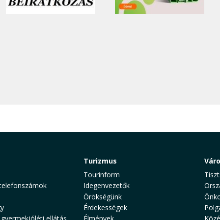
Turizmus
Vár
Tourinform
Tiszt
telefonszámok
Idegenvezetők
Orsz
Örökségünk
Önko
y
Érdekességek
Polg
 gyermekjóléti ellátás
Élmények
Közé