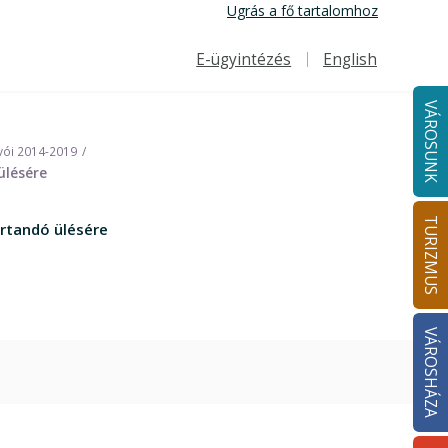
Ugrás a fő tartalomhoz
E-ügyintézés
English
Felső navigáció
VÁROSUNK
vói 2014-2019
ülésére
TURIZMUS
rtandó ülésére
VÁROSHÁZA