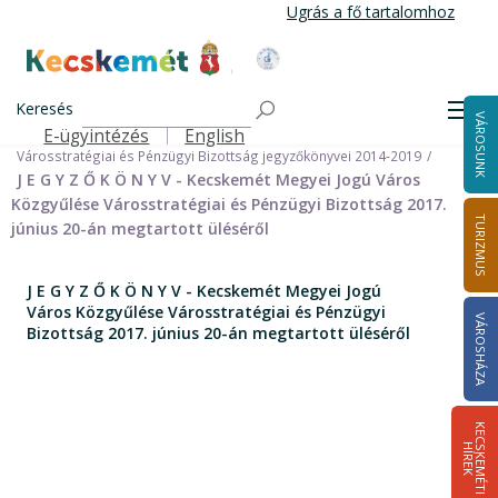
Ugrás
Ugrás a fő tartalomhoz
a
tartalomra
Kecskemét Város Honlapja
Címlap
Városháza
Önkormányzat
Bizottságok
Keresés
Bizottságok 2014-2024
Men
VÁROSUNK
Városstratégiai és Pénzügyi Bizottság 2014-2024
E-ügyintézés
English
Felső navigáció
Városstratégiai és Pénzügyi Bizottság jegyzőkönyvei 2014-2019
J E G Y Z Ő K Ö N Y V - Kecskemét Megyei Jogú Város
Közgyűlése Városstratégiai és Pénzügyi Bizottság 2017.
TURIZMUS
június 20-án megtartott üléséről
J E G Y Z Ő K Ö N Y V - Kecskemét Megyei Jogú
Város Közgyűlése Városstratégiai és Pénzügyi
VÁROSHÁZA
Bizottság 2017. június 20-án megtartott üléséről
K
E
C
S
K
E
M
É
T
I
Í
R
E
H
K