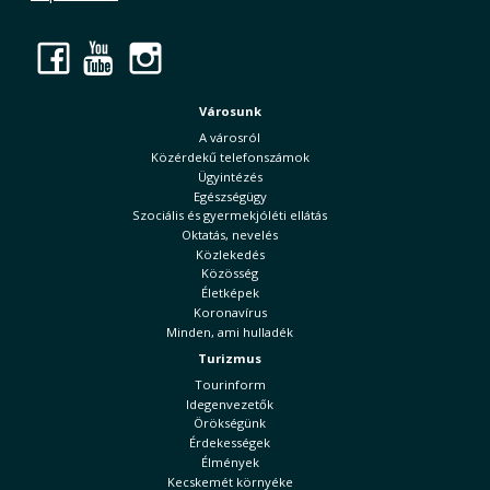
Facebook
YouTube
Instagram
Városunk
A városról
Közérdekű telefonszámok
Ügyintézés
Egészségügy
Szociális és gyermekjóléti ellátás
Oktatás, nevelés
Közlekedés
Közösség
Életképek
Koronavírus
Minden, ami hulladék
Turizmus
Tourinform
Idegenvezetők
Örökségünk
Érdekességek
Élmények
Kecskemét környéke