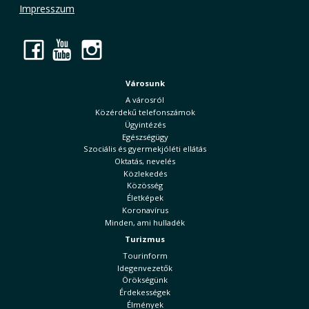
Impresszum
Facebook
YouTube
Instagram
Városunk
A városról
Közérdekű telefonszámok
Ügyintézés
Egészségügy
Szociális és gyermekjóléti ellátás
Oktatás, nevelés
Közlekedés
Közösség
Életképek
Koronavírus
Minden, ami hulladék
Turizmus
Tourinform
Idegenvezetők
Örökségünk
Érdekességek
Élmények