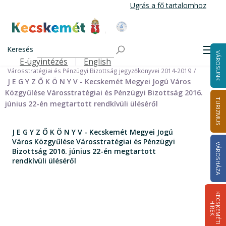
Ugrás
Ugrás a fő tartalomhoz
a
tartalomra
Kecskemét Város Honlapja
Címlap
Városháza
Önkormányzat
Bizottságok
Keresés
Bizottságok 2014-2024
Men
VÁROSUNK
Városstratégiai és Pénzügyi Bizottság 2014-2024
E-ügyintézés
English
Felső navigáció
Városstratégiai és Pénzügyi Bizottság jegyzőkönyvei 2014-2019
J E G Y Z Ő K Ö N Y V - Kecskemét Megyei Jogú Város
Közgyűlése Városstratégiai és Pénzügyi Bizottság 2016.
TURIZMUS
június 22-én megtartott rendkívüli üléséről
J E G Y Z Ő K Ö N Y V - Kecskemét Megyei Jogú
Város Közgyűlése Városstratégiai és Pénzügyi
VÁROSHÁZA
Bizottság 2016. június 22-én megtartott
rendkívüli üléséről
K
E
C
S
K
E
M
É
T
I
Í
R
E
H
K