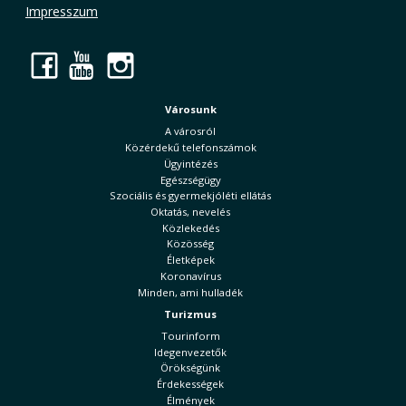
Impresszum
Facebook
YouTube
Instagram
Városunk
A városról
Közérdekű telefonszámok
Ügyintézés
Egészségügy
Szociális és gyermekjóléti ellátás
Oktatás, nevelés
Közlekedés
Közösség
Életképek
Koronavírus
Minden, ami hulladék
Turizmus
Tourinform
Idegenvezetők
Örökségünk
Érdekességek
Élmények