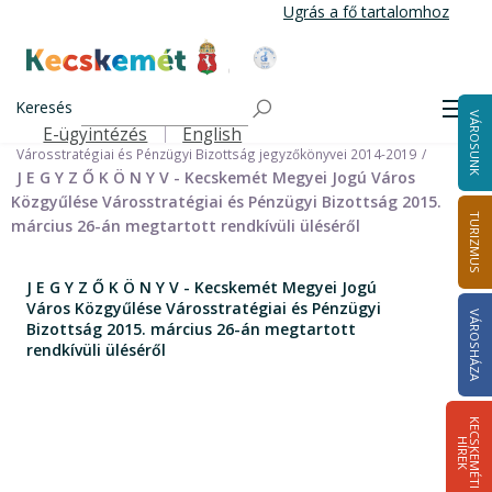
Ugrás
Ugrás a fő tartalomhoz
a
tartalomra
Kecskemét Város Honlapja
Címlap
Városháza
Önkormányzat
Bizottságok
Keresés
Bizottságok 2014-2024
Men
VÁROSUNK
Városstratégiai és Pénzügyi Bizottság 2014-2024
E-ügyintézés
English
Felső navigáció
Városstratégiai és Pénzügyi Bizottság jegyzőkönyvei 2014-2019
J E G Y Z Ő K Ö N Y V - Kecskemét Megyei Jogú Város
Közgyűlése Városstratégiai és Pénzügyi Bizottság 2015.
TURIZMUS
március 26-án megtartott rendkívüli üléséről
J E G Y Z Ő K Ö N Y V - Kecskemét Megyei Jogú
Város Közgyűlése Városstratégiai és Pénzügyi
VÁROSHÁZA
Bizottság 2015. március 26-án megtartott
rendkívüli üléséről
K
E
C
S
K
E
M
É
T
I
Í
R
E
H
K