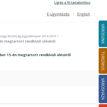
Ugrás a fő tartalomhoz
E-ügyintézés
English
Felső navigáció
VÁROSUNK
nzügyi Bizottság jegyzőkönyvei 2014-2019
én megtartott rendkívüli üléséről
TURIZMUS
ber 15-én megtartott rendkívüli üléséről
VÁROSHÁZA