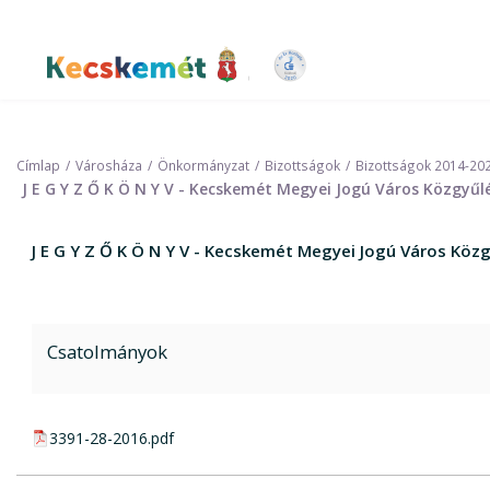
Ugrás
a
tartalomra
Kecskemét Város Honlapja
Címlap
Városháza
Önkormányzat
Bizottságok
Bizottságok 2014-20
J E G Y Z Ő K Ö N Y V - Kecskemét Megyei Jogú Város Közgyűl
J E G Y Z Ő K Ö N Y V - Kecskemét Megyei Jogú Város Köz
Csatolmányok
pdf csatolmány:
3391-28-2016.pdf