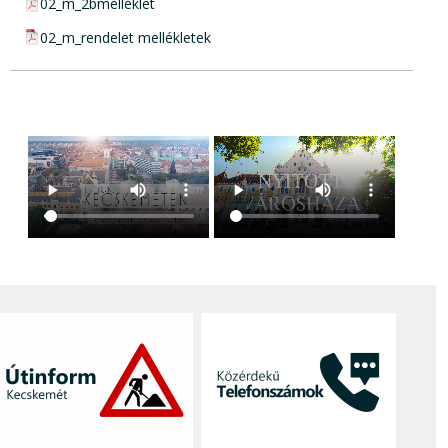
pdf csatolmány:
02_m_2bmelléklet
pdf csatolmány:
02_m_rendelet mellékletek