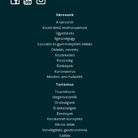
Városunk
A városról
Közérdekű telefonszámok
Ügyintézés
Egészségügy
Szociális és gyermekjóléti ellátás
Oktatás, nevelés
Közlekedés
Közösség
Életképek
Koronavírus
Minden, ami hulladék
Turizmus
Tourinform
Idegenvezetők
Örökségünk
Érdekességek
Élmények
Kecskemét környéke
Városi séták
Vendéglátás, gasztronómia
Szállás