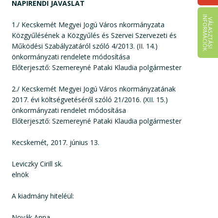
NAPIRENDI JAVASLAT
I
K
V
Á
L
A
S
Z
T
Á
S
I
N
F
O
R
M
Á
C
I
Ó
1./ Kecskemét Megyei Jogú Város nkormányzata
Közgyűlésének a Közgyűlés és Szervei Szervezeti és
Működési Szabályzatáról szóló 4/2013. (II. 14.)
önkormányzati rendelete módosítása
Előterjesztő: Szemereyné Pataki Klaudia polgármester
2./ Kecskemét Megyei Jogú Város nkormányzatának
2017. évi költségvetéséről szóló 21/2016. (XII. 15.)
önkormányzati rendelet módosítása
Előterjesztő: Szemereyné Pataki Klaudia polgármester
Kecskemét, 2017. június 13.
Leviczky Cirill sk.
elnök
A kiadmány hiteléül:
Novák Anna