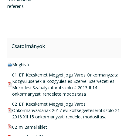
referens
Csatolmányok
doc csatolmány:
Meghívó
pdf csatolmány:
01_ET_Kecskemet Megyei Jogu Varos Onkormanyzata
Kozgyulusenek a Kozgyules es Szervei Szervezeti es
Mukodesi Szabalyzatarol szolo 4 2013 II 14
onkormanyzati rendelete modositasa
pdf csatolmány:
02_ET_Kecskemet Megyei Jogu Varos
Onkormanyzatanak 2017 evi koltsegveteserol szolo 21
2016 XII 15 onkormanyzati rendelet modositasa
pdf csatolmány:
02_m_2amelléklet