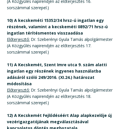
(A Közgyűlés napirendjén az előterjesztés 16.
sorszámmal szerepel.)
10) A kecskeméti 15352/34 hrsz-ú ingatlan egy
részének, valamint a kecskeméti 0892/71 hrsz-ú
ingatlan térítésmentes visszaadása
Előterjesztő:
Dr. Szeberényi Gyula Tamás alpolgármester
(A Közgyűlés napirendjén az előterjesztés 17.
sorszámmal szerepel.)
11) A Kecskemét, Szent Imre utca 9. szám alatti
ingatlan egy részének ingyenes használatba
adásáról szóló 249/2016. (XI.24.) határozat
módosítása
Előterjesztő:
Dr. Szeberényi Gyula Tamás alpolgármester
(A Közgyűlés napirendjén az előterjesztés 18.
sorszámmal szerepel.)
12) A Kecskemét Fejlődéséért Alap alapkezelője új
vezérigazgatójának megválasztásával
kapcsolatos döntés meghozatala