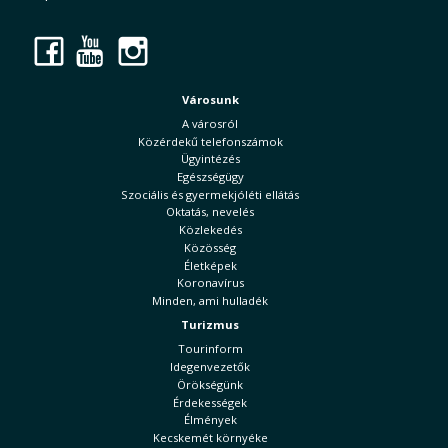
Facebook
YouTube
Instagram
Városunk
A városról
Közérdekű telefonszámok
Ügyintézés
Egészségügy
Szociális és gyermekjóléti ellátás
Oktatás, nevelés
Közlekedés
Közösség
Életképek
Koronavírus
Minden, ami hulladék
Turizmus
Tourinform
Idegenvezetők
Örökségünk
Érdekességek
Élmények
Kecskemét környéke