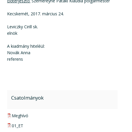
Előterjesztő:
Szemereyné Pataki Klaudia polgármester
Kecskemét, 2017. március 24.
Leviczky Cirill sk.
elnök
A kiadmány hiteléül:
Novák Anna
referens
Csatolmányok
pdf csatolmány:
Meghívó
pdf csatolmány:
01_ET