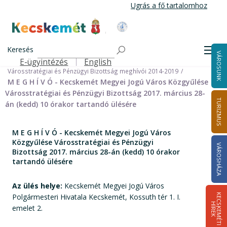
Ugrás
Ugrás a fő tartalomhoz
a
tartalomra
Kecskemét Város Honlapja
Címlap
Városháza
Önkormányzat
Bizottságok
Keresés
Bizottságok 2014-2024
Men
VÁROSUNK
Városstratégiai és Pénzügyi Bizottság 2014-2024
E-ügyintézés
English
Felső navigáció
Városstratégiai és Pénzügyi Bizottság meghívói 2014-2019
M E G H Í V Ó - Kecskemét Megyei Jogú Város Közgyűlése
Városstratégiai és Pénzügyi Bizottság 2017. március 28-
TURIZMUS
án (kedd) 10 órakor tartandó ülésére
M E G H Í V Ó - Kecskemét Megyei Jogú Város
Közgyűlése Városstratégiai és Pénzügyi
VÁROSHÁZA
Bizottság 2017. március 28-án (kedd) 10 órakor
tartandó ülésére
Az ülés helye:
Kecskemét Megyei Jogú Város
Polgármesteri Hivatala Kecskemét, Kossuth tér 1. I.
K
E
C
S
K
E
M
É
T
I
Í
R
E
H
K
emelet 2.