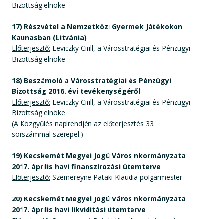
Bizottság elnöke
17) Részvétel a Nemzetközi Gyermek Játékokon
Kaunasban (Litvánia)
Előterjesztő:
Leviczky Cirill, a Városstratégiai és Pénzügyi
Bizottság elnöke
18) Beszámoló a Városstratégiai és Pénzügyi
Bizottság 2016. évi tevékenységéről
Előterjesztő:
Leviczky Cirill, a Városstratégiai és Pénzügyi
Bizottság elnöke
(A Közgyűlés napirendjén az előterjesztés 33.
sorszámmal szerepel.)
19) Kecskemét Megyei Jogú Város nkormányzata
2017. április havi finanszírozási ütemterve
Előterjesztő:
Szemereyné Pataki Klaudia polgármester
20) Kecskemét Megyei Jogú Város nkormányzata
2017. április havi likviditási ütemterve