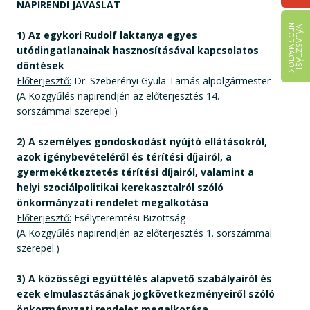
NAPIRENDI JAVASLAT
I
K
V
Á
L
A
S
Z
T
Á
S
I
N
F
O
R
M
Á
C
I
Ó
1) Az egykori Rudolf laktanya egyes
utódingatlanainak hasznosításával kapcsolatos
döntések
Előterjesztő:
Dr. Szeberényi Gyula Tamás alpolgármester
(A Közgyűlés napirendjén az előterjesztés 14.
sorszámmal szerepel.)
2) A személyes gondoskodást nyújtó ellátásokról,
azok igénybevételéről és térítési díjairól, a
gyermekétkeztetés térítési díjairól, valamint a
helyi szociálpolitikai kerekasztalról szóló
önkormányzati rendelet megalkotása
Előterjesztő:
Esélyteremtési Bizottság
(A Közgyűlés napirendjén az előterjesztés 1. sorszámmal
szerepel.)
3) A közösségi együttélés alapvető szabályairól és
ezek elmulasztásának jogkövetkezményeiről szóló
önkormányzati rendelet megalkotása