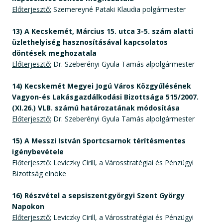
Előterjesztő:
Szemereyné Pataki Klaudia polgármester
13) A Kecskemét, Március 15. utca 3-5. szám alatti
üzlethelyiség hasznosításával kapcsolatos
döntések meghozatala
Előterjesztő:
Dr. Szeberényi Gyula Tamás alpolgármester
14) Kecskemét Megyei Jogú Város Közgyűlésének
Vagyon-és Lakásgazdálkodási Bizottsága 515/2007.
(XI.26.) VLB. számú határozatának módosítása
Előterjesztő:
Dr. Szeberényi Gyula Tamás alpolgármester
15) A Messzi István Sportcsarnok térítésmentes
igénybevétele
Előterjesztő:
Leviczky Cirill, a Városstratégiai és Pénzügyi
Bizottság elnöke
16) Részvétel a sepsiszentgyörgyi Szent György
Napokon
Előterjesztő:
Leviczky Cirill, a Városstratégiai és Pénzügyi