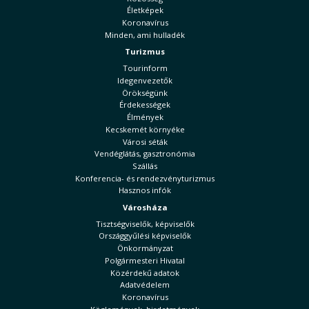
Életképek
Koronavírus
Minden, ami hulladék
Turizmus
Tourinform
Idegenvezetők
Örökségünk
Érdekességek
Élmények
Kecskemét környéke
Városi séták
Vendéglátás, gasztronómia
Szállás
Konferencia- és rendezvényturizmus
Hasznos infók
Városháza
Tisztségviselők, képviselők
Országgyűlési képviselők
Önkormányzat
Polgármesteri Hivatal
Közérdekű adatok
Adatvédelem
Koronavírus