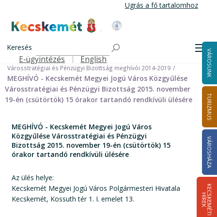
Ugrás
Ugrás a fő tartalomhoz
a
tartalomra
Kecskemét Város Honlapja
Címlap
Városháza
Önkormányzat
Bizottságok
Keresés
Bizottságok 2014-2024
Men
VÁROSUNK
Városstratégiai és Pénzügyi Bizottság 2014-2024
E-ügyintézés
English
Felső navigáció
Városstratégiai és Pénzügyi Bizottság meghívói 2014-2019
MEGHÍVÓ - Kecskemét Megyei Jogú Város Közgyűlése
Városstratégiai és Pénzügyi Bizottság 2015. november
TURIZMUS
19-én (csütörtök) 15 órakor tartandó rendkívüli ülésére
MEGHÍVÓ - Kecskemét Megyei Jogú Város
Közgyűlése Városstratégiai és Pénzügyi
VÁROSHÁZA
Bizottság 2015. november 19-én (csütörtök) 15
órakor tartandó rendkívüli ülésére
Az ülés helye:
Kecskemét Megyei Jogú Város Polgármesteri Hivatala
K
E
C
S
K
E
M
É
T
I
Í
R
E
H
K
Kecskemét, Kossuth tér 1. I. emelet 13.