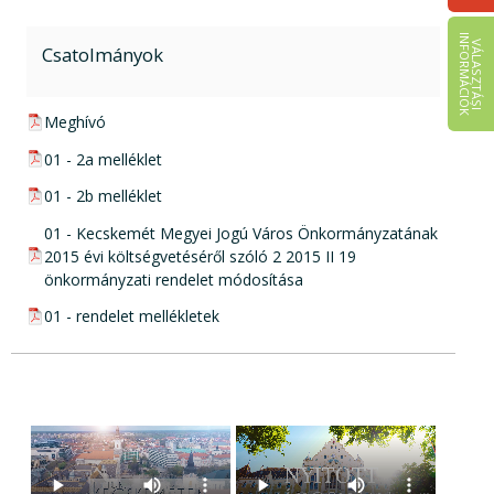
I
K
V
Á
L
A
S
Z
T
Á
S
I
N
F
O
R
M
Á
C
I
Ó
Csatolmányok
pdf csatolmány:
Meghívó
pdf csatolmány:
01 - 2a melléklet
pdf csatolmány:
01 - 2b melléklet
pdf csatolmány:
01 - Kecskemét Megyei Jogú Város Önkormányzatának
2015 évi költségvetéséről szóló 2 2015 II 19
önkormányzati rendelet módosítása
pdf csatolmány:
01 - rendelet mellékletek