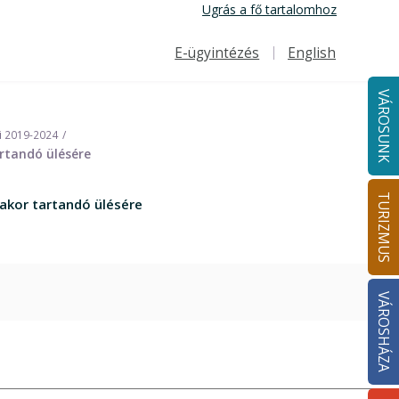
Ugrás a fő tartalomhoz
E-ügyintézés
English
Felső navigáció
VÁROSUNK
i 2019-2024
artandó ülésére
TURIZMUS
rakor tartandó ülésére
VÁROSHÁZA