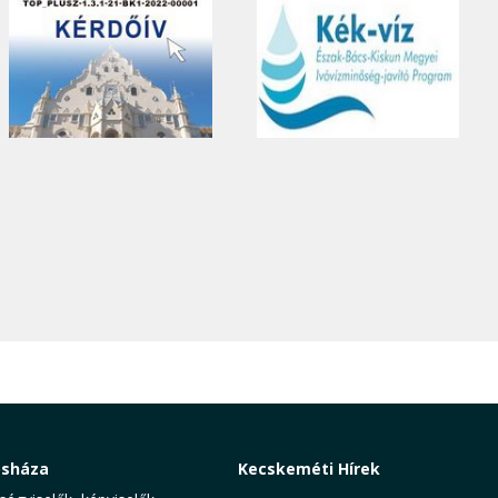
osháza
Kecskeméti Hírek