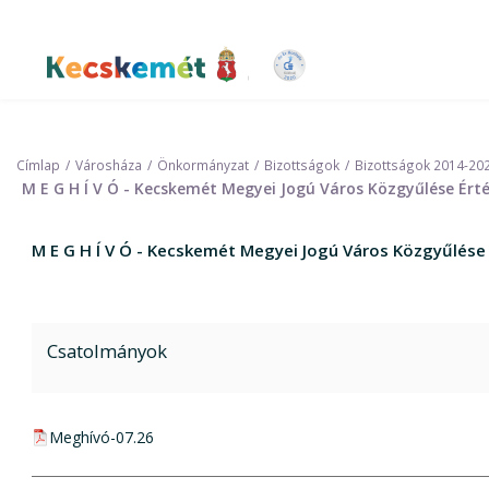
Ugrás
a
tartalomra
Kecskemét Város Honlapja
Címlap
Városháza
Önkormányzat
Bizottságok
Bizottságok 2014-20
M E G H Í V Ó - Kecskemét Megyei Jogú Város Közgyűlése Érté
M E G H Í V Ó - Kecskemét Megyei Jogú Város Közgyűlése 
Csatolmányok
pdf csatolmány:
Meghívó-07.26