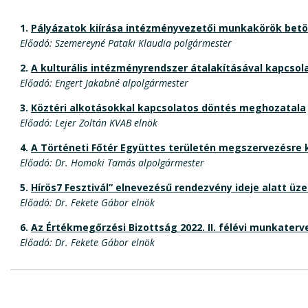
1.
Pályázatok kiírása intézményvezetői munkakörök betö
Előadó: Szemereyné Pataki Klaudia polgármester
2.
A kulturális intézményrendszer átalakításával kapcso
Előadó: Engert Jakabné alpolgármester
3.
Köztéri alkotásokkal kapcsolatos döntés meghozatala
Előadó: Lejer Zoltán KVAB elnök
4.
A Történeti Főtér Együttes területén megszervezésre
Előadó: Dr. Homoki Tamás alpolgármester
5.
Hírös7 Fesztivál” elnevezésű rendezvény ideje alatt 
Előadó: Dr. Fekete Gábor elnök
6.
Az Értékmegőrzési Bizottság 2022. II. félévi munkaterv
Előadó: Dr. Fekete Gábor elnök