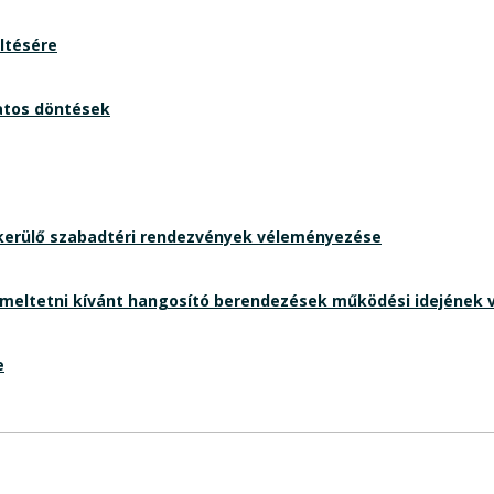
ltésére
latos döntések
 kerülő szabadtéri rendezvények véleményezése
üzemeltetni kívánt hangosító berendezések működési idejének
e