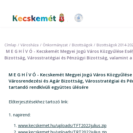
Ugrás
a
tartalomra
Kecskemét Város Honlapja
Címlap
Városháza
Önkormányzat
Bizottságok
Bizottságok 2014-20
M E G H Í V Ó - Kecskemét Megyei Jogú Város Közgyűlése Esél
Bizottság, Városstratégiai és Pénzügyi Bizottság, valamint a 
M E G H Í V Ó - Kecskemét Megyei Jogú Város Közgyűlése 
Városrendezési és Agár Bizottság, Városstratégiai és Pén
tartandó rendkívüli együttes ülésére
Előterjesztésekhez tartozó link:
1. napirend:
www.kecskemet.hu/uploads/TFT2022julius.zip
www.kecskemet.hu/uploads/TRT2022julius.zip