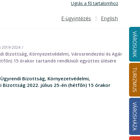
Ugrás a fő tartalomhoz
E-ügyintézés
English
Felső navigáció
VÁROSUNK
i 2019-2024
ndi Bizottság, Környezetvédelmi, Városrendezési és Agár
étfőn) 15 órakor tartandó rendkívüli együttes ülésére
TURIZMUS
 Ügyrendi Bizottság, Környezetvédelmi,
 Bizottság 2022. július 25-én (hétfőn) 15 órakor
VÁROSHÁZA