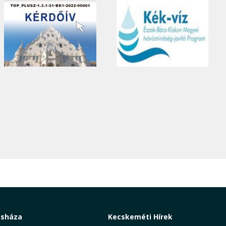
osháza
Kecskeméti Hírek