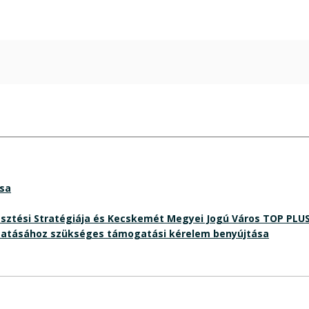
ása
lesztési Stratégiája és Kecskemét Megyei Jogú Város TOP PLU
gatásához szükséges támogatási kérelem benyújtása