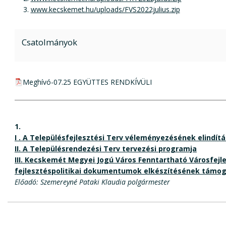
www.kecskemet.hu/uploads/FVS2022julius.zip
Csatolmányok
pdf csatolmány:
Meghívó-07.25 EGYÜTTES RENDKÍVÜLI
1.
I . A Településfejlesztési Terv véleményezésének elindít
II. A Településrendezési Terv tervezési programja
III. Kecskemét Megyei Jogú Város Fenntartható Városfej
fejlesztéspolitikai dokumentumok elkészítésének támo
Előadó: Szemereyné Pataki Klaudia polgármester