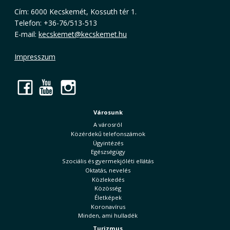
Cím: 6000 Kecskemét, Kossuth tér 1.
Telefon: +36-76/513-513
E-mail:
kecskemet@kecskemet.hu
Impresszum
Facebook
YouTube
Instagram
Városunk
A városról
Közérdekű telefonszámok
Ügyintézés
Egészségügy
Szociális és gyermekjóléti ellátás
Oktatás, nevelés
Közlekedés
Közösség
Életképek
Koronavírus
Minden, ami hulladék
Turizmus