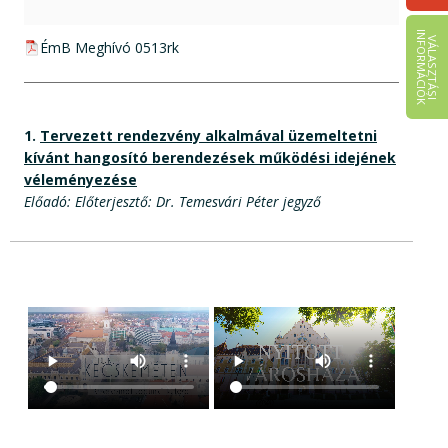
I
K
V
Á
L
A
S
Z
T
Á
S
I
N
F
O
R
M
Á
C
I
Ó
pdf csatolmány:
ÉmB Meghívó 0513rk
1.
Tervezett rendezvény alkalmával üzemeltetni
kívánt hangosító berendezések működési idejének
véleményezése
Előadó: Előterjesztő: Dr. Temesvári Péter jegyző