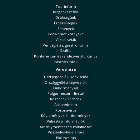
Tourinform
Idegenvezetők
Örökségünk
Érdekességek
Élmények
Kecskemét környéke
Városi séták
Vendéglátás, gasztronómia
Szállás
Konferencia- és rendezvényturizmus
Hasznos infók
Városháza
Tisztségviselők, képviselők
Országgyűlési képviselők
Önkormányzat
Polgármesteri Hivatal
Közérdekű adatok
Adatvédelem
Koronavírus
Közlemények, hirdetmények
Választási információk
Akadálymentesítési nyilatkozat
Visszaélés-bejelentés
Ebösszeírás