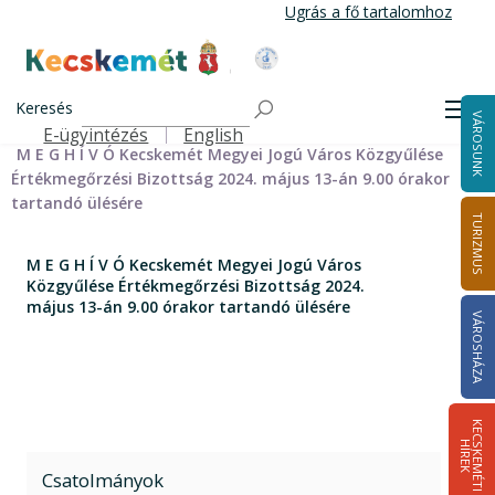
Ugrás
Ugrás a fő tartalomhoz
a
tartalomra
Kecskemét Város Honlapja
Címlap
Városháza
Önkormányzat
Bizottságok
Keresés
Bizottságok 2014-2024
Értékmegőrzési Bizottság 2014-2024
Men
VÁROSUNK
Értékmegőrzési Bizottság meghívói 2019-2024
E-ügyintézés
English
Felső navigáció
M E G H Í V Ó Kecskemét Megyei Jogú Város Közgyűlése
Értékmegőrzési Bizottság 2024. május 13-án 9.00 órakor
tartandó ülésére
TURIZMUS
M E G H Í V Ó Kecskemét Megyei Jogú Város
Közgyűlése Értékmegőrzési Bizottság 2024.
május 13-án 9.00 órakor tartandó ülésére
VÁROSHÁZA
K
E
C
S
K
E
M
É
T
I
Í
R
E
H
K
Csatolmányok