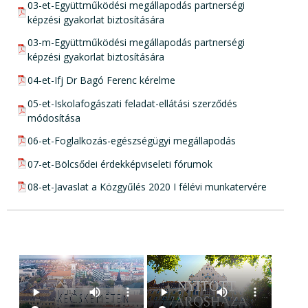
pdf csatolmány:
03-et-Együttműködési megállapodás partnerségi
képzési gyakorlat biztosítására
pdf csatolmány:
03-m-Együttműködési megállapodás partnerségi
képzési gyakorlat biztosítására
pdf csatolmány:
04-et-Ifj Dr Bagó Ferenc kérelme
pdf csatolmány:
05-et-Iskolafogászati feladat-ellátási szerződés
módosítása
pdf csatolmány:
06-et-Foglalkozás-egészségügyi megállapodás
pdf csatolmány:
07-et-Bölcsődei érdekképviseleti fórumok
pdf csatolmány:
08-et-Javaslat a Közgyűlés 2020 I félévi munkatervére