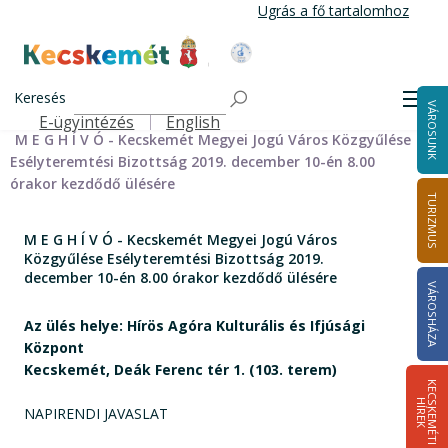
Ugrás
Ugrás a fő tartalomhoz
a
tartalomra
Kecskemét Város Honlapja
Címlap
Városháza
Önkormányzat
Bizottságok
Keresés
Bizottságok 2014-2024
Esélyteremtési Bizottság 2014-2024
Men
VÁROSUNK
Esélyteremtési Bizottság meghívói 2019-2024
E-ügyintézés
English
Felső navigáció
M E G H Í V Ó - Kecskemét Megyei Jogú Város Közgyűlése
Esélyteremtési Bizottság 2019. december 10-én 8.00
órakor kezdődő ülésére
TURIZMUS
M E G H Í V Ó - Kecskemét Megyei Jogú Város
Közgyűlése Esélyteremtési Bizottság 2019.
december 10-én 8.00 órakor kezdődő ülésére
VÁROSHÁZA
Az ülés helye: Hírös Agóra Kulturális és Ifjúsági
Központ
Kecskemét, Deák Ferenc tér 1. (103. terem)
K
E
C
S
K
E
M
É
T
I
Í
R
E
H
K
NAPIRENDI JAVASLAT