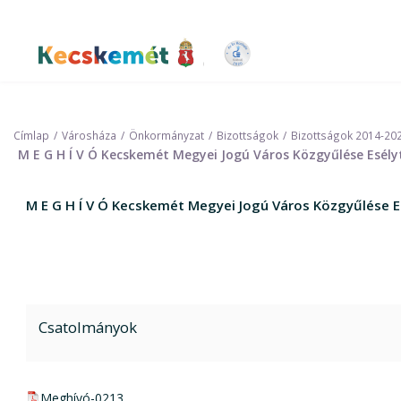
Ugrás
a
tartalomra
Kecskemét Város Honlapja
Címlap
Városháza
Önkormányzat
Bizottságok
Bizottságok 2014-20
M E G H Í V Ó Kecskemét Megyei Jogú Város Közgyűlése Esély
M E G H Í V Ó Kecskemét Megyei Jogú Város Közgyűlése E
Csatolmányok
pdf csatolmány:
Meghívó-0213