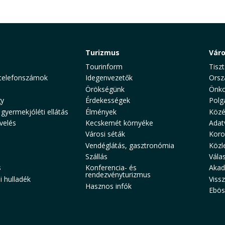
Turizmus
Vár
Tourinform
Tiszt
telefonszámok
Idegenvezetők
Orsz
Örökségünk
Önko
y
Érdekességek
Polg
 gyermekjóléti ellátás
Élmények
Közé
velés
Kecskemét környéke
Adat
Városi séták
Koro
Vendéglátás, gasztronómia
Közl
Szállás
Vála
s
Konferencia- és
Akad
rendezvényturizmus
 hulladék
Viss
Hasznos infók
Ebös
aw