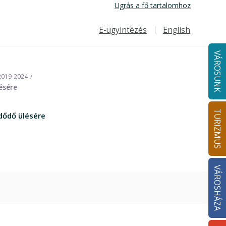
Ugrás a fő tartalomhoz
E-ügyintézés
English
Felső navigáció
VÁROSUNK
 2019-2024
ésére
TURIZMUS
dődő ülésére
VÁROSHÁZA