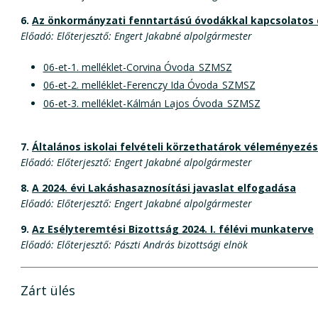
6.
Az önkormányzati fenntartású óvodákkal kapcsolatos
Előadó: Előterjesztő: Engert Jakabné alpolgármester
06-et-1. melléklet-Corvina Óvoda_SZMSZ
06-et-2. melléklet-Ferenczy Ida Óvoda_SZMSZ
06-et-3. melléklet-Kálmán Lajos Óvoda_SZMSZ
7.
Általános iskolai felvételi körzethatárok véleményezé
Előadó: Előterjesztő: Engert Jakabné alpolgármester
8.
A 2024. évi Lakáshasaznosítási javaslat elfogadása
Előadó: Előterjesztő: Engert Jakabné alpolgármester
9.
Az Esélyteremtési Bizottság 2024. I. félévi munkaterve
Előadó: Előterjesztő: Pászti András bizottsági elnök
Zárt ülés