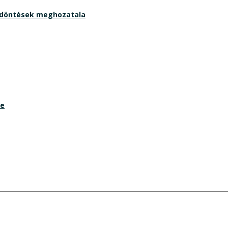
 döntések meghozatala
se