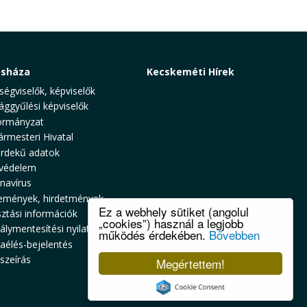
osháza
Kecskeméti Hírek
ségviselők, képviselők
ággyűlési képviselők
rmányzat
ármesteri Hivatal
rdekű adatok
védelem
navírus
emények, hirdetmények
Ez a webhely sütiket (angolul
sztási információk
„cookies”) használ a legjobb
álymentesítési nyilatkozat
működés érdekében.
Bővebben
zaélés-bejelentés
szeírás
Megértettem!