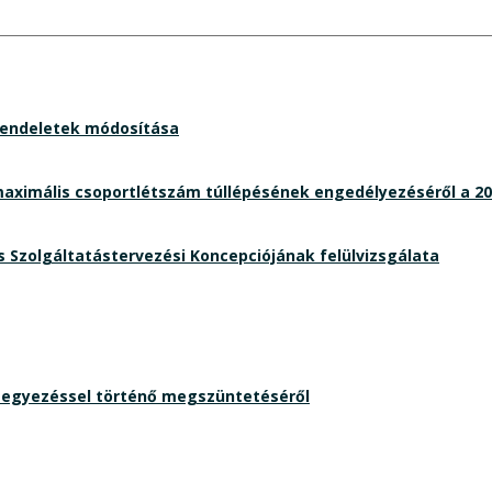
rendeletek módosítása
aximális csoportlétszám túllépésének engedélyezéséről a 202
Szolgáltatástervezési Koncepciójának felülvizsgálata
egegyezéssel történő megszüntetéséről