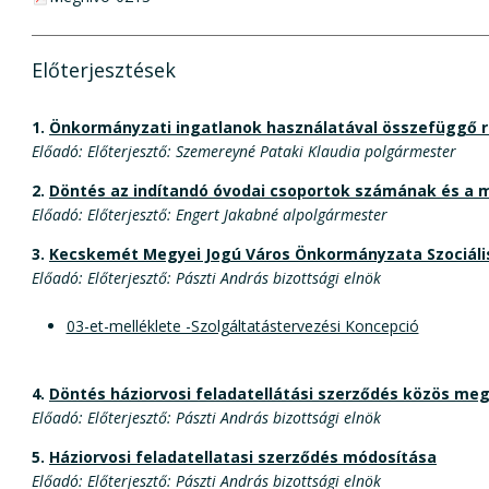
Előterjesztések
1.
Önkormányzati ingatlanok használatával összefüggő 
Előadó: Előterjesztő: Szemereyné Pataki Klaudia polgármester
2.
Döntés az indítandó óvodai csoportok számának és a m
Előadó: Előterjesztő: Engert Jakabné alpolgármester
3.
Kecskemét Megyei Jogú Város Önkormányzata Szociális 
Előadó: Előterjesztő: Pászti András bizottsági elnök
03-et-melléklete -Szolgáltatástervezési Koncepció
4.
Döntés háziorvosi feladatellátási szerződés közös m
Előadó: Előterjesztő: Pászti András bizottsági elnök
5.
Háziorvosi feladatellatasi szerződés módosítása
Előadó: Előterjesztő: Pászti András bizottsági elnök