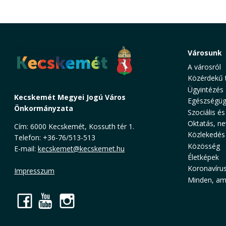
Városunk
A városról
Közérdekű 
Ügyintézés
Kecskemét Megyei Jogú Város
Egészségüg
Önkormányzata
Szociális és
Oktatás, ne
Cím: 6000 Kecskemét, Kossuth tér 1.
Közlekedés
Telefon: +36-76/513-513
Közösség
E-mail:
kecskemet@kecskemet.hu
Életképek
Koronavíru
Impresszum
Minden, ami
Facebook
YouTube
Instagram
Cookie Consent plugin for the EU cookie l